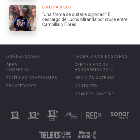
ESPECTÁCULOS
“Una forma de quitarle dignidad”: El
descargo de Lucho Miranda por cruce entre
Campillai y Flores
QUIÉNES SOMOS
TRABAJA CON NOSOTROS
ÁREA
CERTIFICADO DE
COMERCIAL
HONORARIOS 2012
POLÍTICAS COMERCIALES
MEDICIÓN ANTENAS
PROVEEDORES
CONTACTO
BRANDED CONTENT