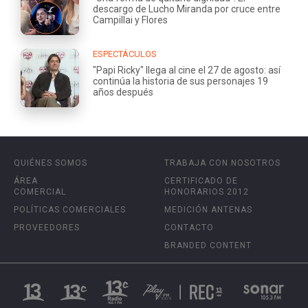
descargo de Lucho Miranda por cruce entre
Campillai y Flores
ESPECTÁCULOS
"Papi Ricky" llega al cine el 27 de agosto: así
continúa la historia de sus personajes 19
años después
QUIÉNES SOMOS
TRABAJA CON NOSOTROS
ÁREA
CERTIFICADO DE
COMERCIAL
HONORARIOS 2012
POLÍTICAS COMERCIALES
MEDICIÓN ANTENAS
PROVEEDORES
CONTACTO
BRANDED CONTENT