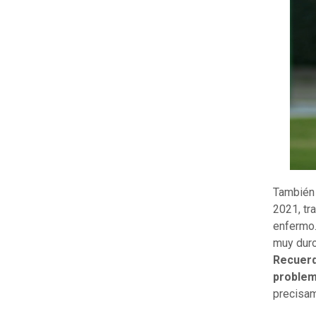
También 
2021, tr
enfermo.
muy dur
Recuerd
proble
precisam