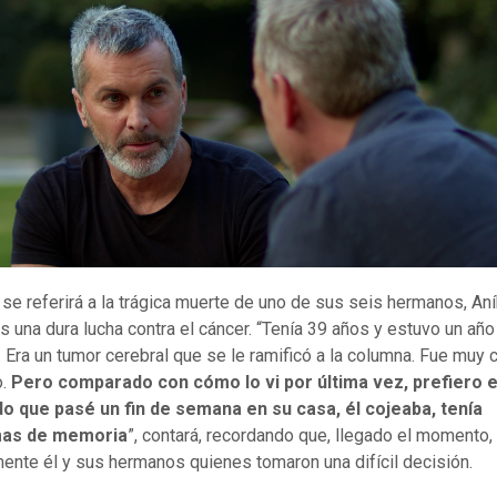
se referirá a la trágica muerte de uno de sus seis hermanos, Aní
as una dura lucha contra el cáncer. “Tenía 39 años y estuvo un añ
 Era un tumor cerebral que se le ramificó a la columna. Fue muy 
o.
Pero comparado con cómo lo vi por última vez, prefiero e
o que pasé un fin de semana en su casa, él cojeaba, tenía
mas de memoria
”, contará, recordando que, llegado el momento,
ente él y sus hermanos quienes tomaron una difícil decisión.