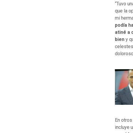
“Tuvo una
que la o
mi herma
podía h
atiné a 
bien
y qu
celestes 
doloroso
En otros
incluye