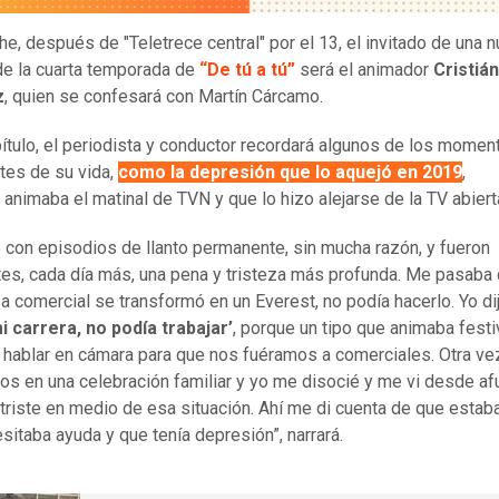
he, después de "Teletrece central" por el 13, el invitado de una 
de la cuarta temporada de
“De tú a tú”
será el animador
Cristián
z
, quien se confesará con Martín Cárcamo.
pítulo, el periodista y conductor recordará algunos de los mome
tes de su vida,
como la depresión que lo aquejó en 2019
,
 animaba el matinal de TVN y que lo hizo alejarse de la TV abiert
con episodios de llanto permanente, sin mucha razón, y fueron
tes, cada día más, una pena y tristeza más profunda. Me pasaba q
a comercial se transformó en un Everest, no podía hacerlo. Yo di
 carrera, no podía trabajar’
, porque un tipo que animaba festi
 hablar en cámara para que nos fuéramos a comerciales. Otra ve
s en una celebración familiar y yo me disocié y me vi desde af
triste en medio de esa situación. Ahí me di cuenta de que estaba
sitaba ayuda y que tenía depresión”, narrará.