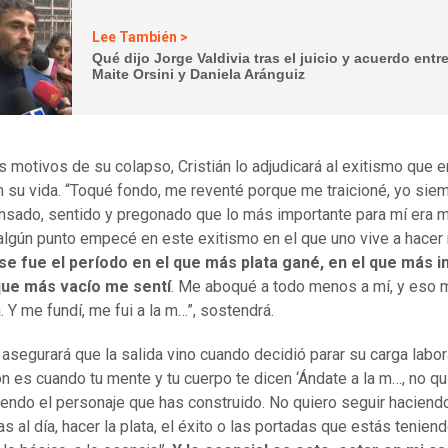
Lee También >
Qué dijo Jorge Valdivia tras el juicio y acuerdo entr
Maite Orsini y Daniela Aránguiz
s motivos de su colapso, Cristián lo adjudicará al exitismo que
n su vida. “Toqué fondo, me reventé porque me traicioné, yo sie
nsado, sentido y pregonado que lo más importante para mí era mi
algún punto empecé en este exitismo en el que uno vive a hace
se fue el período en el que más plata gané, en el que más in
 que más vacío me sentí
. Me aboqué a todo menos a mí, y eso
. Y me fundí, me fui a la m…”, sostendrá.
 asegurará que la salida vino cuando decidió parar su carga labora
n es cuando tu mente y tu cuerpo te dicen ‘Ándate a la m…, no qu
iendo el personaje que has construido. No quiero seguir haciend
 al día, hacer la plata, el éxito o las portadas que estás teniend