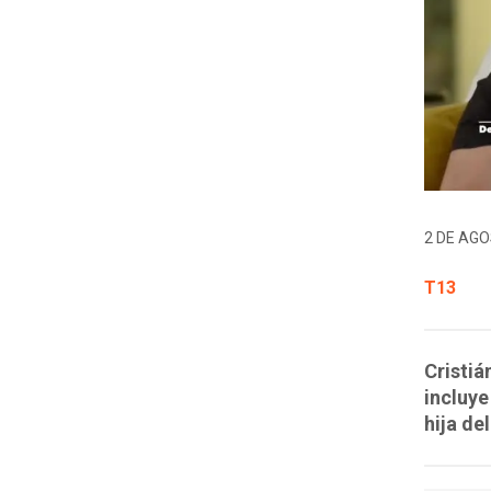
2 DE AGO
T13
Cristiá
incluy
hija de