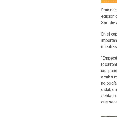
Esta noc
edición 
Sánche
En el ca
importan
mientras
“Empecé 
recurren
una paus
acabó mi
no podía
estábamo
sentado 
que nece