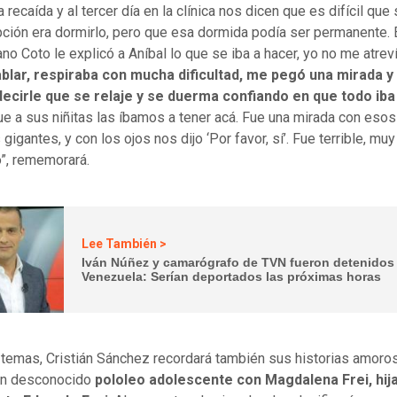
 recaída y al tercer día en la clínica nos dicen que es difícil que 
pción era dormirlo, pero que esa dormida podía ser permanente.
no Coto le explicó a Aníbal lo que se iba a hacer, yo no me atrev
ablar, respiraba con mucha dificultad, me pegó una mirada y
decirle que se relaje y se duerma confiando en que todo iba
e a sus niñitas las íbamos a tener acá. Fue una mirada con esos
gigantes, y con los ojos nos dijo ‘Por favor, sí’. Fue terrible, muy
”, rememorará.
Lee También >
Iván Núñez y camarógrafo de TVN fueron detenidos
Venezuela: Serían deportados las próximas horas
 temas, Cristián Sánchez recordará también sus historias amoro
 un desconocido
pololeo adolescente con Magdalena Frei, hija