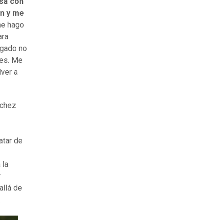
asa con
ón y me
me hago
ara
igado no
les. Me
lver a
nchez
atar de
 la
r
allá de
.