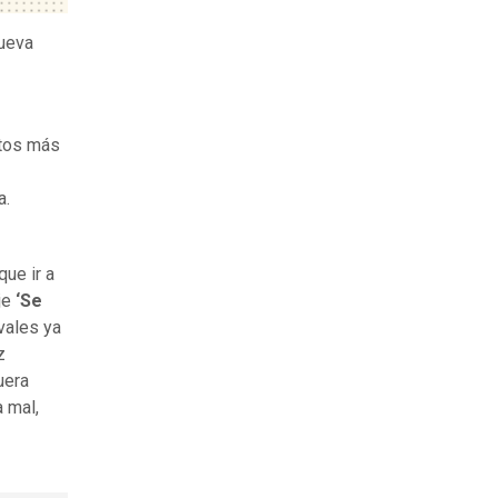
nueva
ntos más
a.
ue ir a
je
‘Se
vales ya
z
uera
 mal,