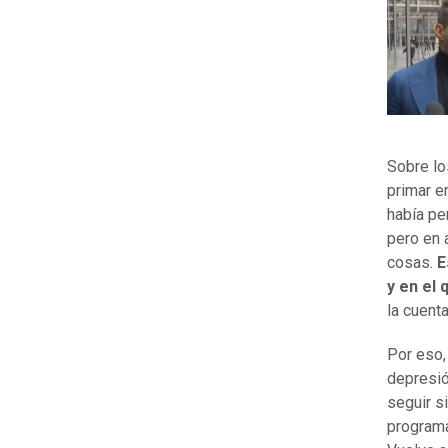
Sobre lo
primar e
había pe
pero en 
cosas.
E
y en el
la cuenta
Por eso,
depresió
seguir s
programas