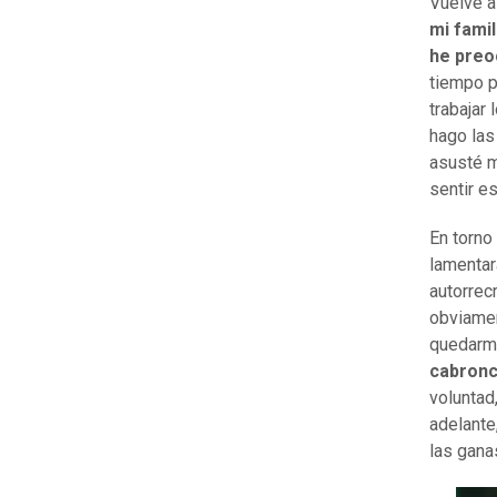
Vuelve a 
mi fami
he preo
tiempo p
trabajar
hago las
asusté m
sentir e
En torno
lamentar
autorrec
obviamen
quedarm
cabronc
voluntad
adelante
las gana