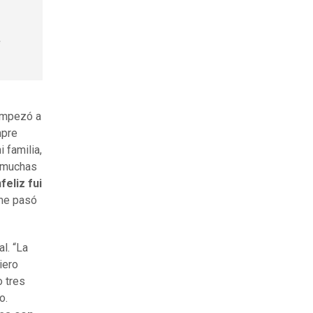
e
 empezó a
mpre
 familia,
r muchas
feliz fui
 me pasó
l. “La
iero
o tres
o.