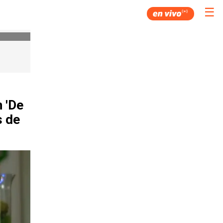
☰
 'De
s de