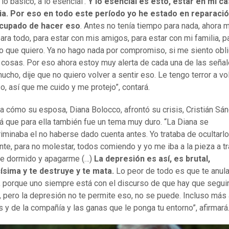
lo básico, a lo esencial’.
Y lo esencial es esto, estar en mi c
lia. Por eso en todo este período yo he estado en reparaci
cupado de hacer eso
. Antes no tenía tiempo para nada, ahora 
ara todo, para estar con mis amigos, para estar con mi familia, p
 lo que quiero. Ya no hago nada por compromiso, si me siento obl
 cosas. Por eso ahora estoy muy alerta de cada una de las seña
ucho, dije que no quiero volver a sentir eso. Le tengo terror a vo
so, así que me cuido y me protejo”, contará.
 a cómo su esposa, Diana Bolocco, afrontó su crisis, Cristián Sá
á que para ella también fue un tema muy duro. “La Diana se
riminaba el no haberse dado cuenta antes. Yo trataba de ocultarlo
te, para no molestar, todos comiendo y yo me iba a la pieza a tr
e dormido y apagarme (…)
La depresión es así, es brutal,
ísima y te destruye y te mata.
Lo peor de todo es que te anula
, porque uno siempre está con el discurso de que hay que segui
, pero la depresión no te permite eso, no se puede. Incluso más 
s y de la compañía y las ganas que le ponga tu entorno”, afirmará