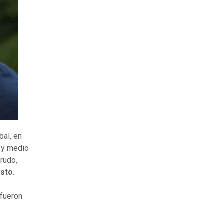
bal, en
o y medio
crudo,
sto.
 fueron