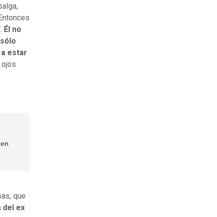
salga,
 Entonces
í.
Él no
 sólo
 a estar
 ojos
 en
sas, que
 del ex