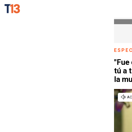
ESPE
"Fue 
tú a 
la m