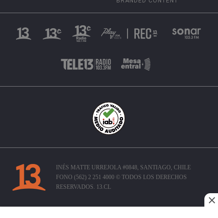
BRANDED CONTENT
INÉS MATTE URREJOLA #0848, SANTIAGO, CHILE
FONO (562) 2 251 4000 © TODOS LOS DERECHOS
RESERVADOS. 13.CL