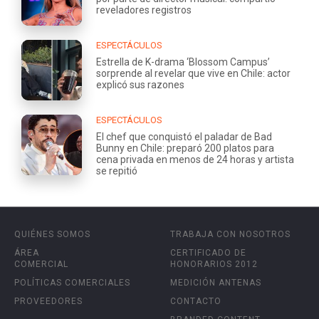
reveladores registros
ESPECTÁCULOS
Estrella de K-drama ‘Blossom Campus’
sorprende al revelar que vive en Chile: actor
explicó sus razones
ESPECTÁCULOS
El chef que conquistó el paladar de Bad
Bunny en Chile: preparó 200 platos para
cena privada en menos de 24 horas y artista
se repitió
QUIÉNES SOMOS
TRABAJA CON NOSOTROS
ÁREA
CERTIFICADO DE
COMERCIAL
HONORARIOS 2012
POLÍTICAS COMERCIALES
MEDICIÓN ANTENAS
PROVEEDORES
CONTACTO