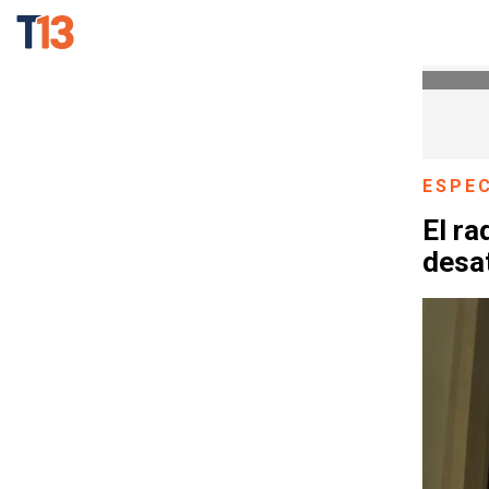
ESPE
El ra
desat