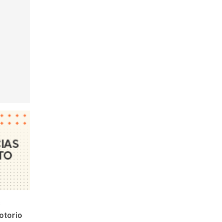
s
otorio