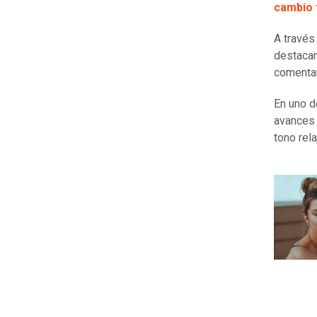
cambio 
A través
destaca
comentar
En uno d
avances 
tono rela