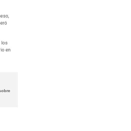
ceso,
neró
 los
rio en
sobre