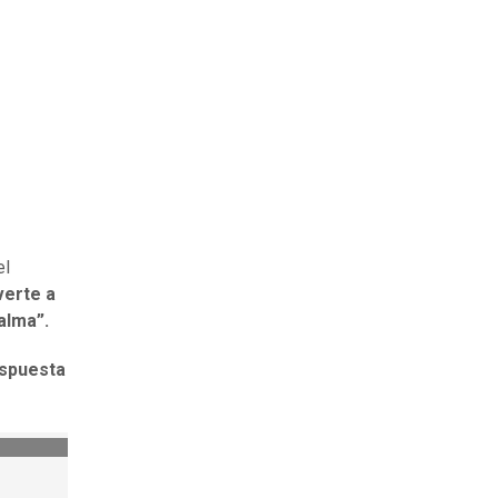
el
verte a
alma”.
espuesta