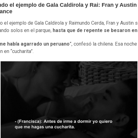
do el ejemplo de Gala Caldirola y Rai: Fran y Austin 
ance
o el ejemplo de Gala Caldirola y Raimundo Cerda, Fran y Austin s
ndo solos en el parque,
hasta que de repente se besaron en 
me había agarrado un peruano
”, confesó la chilena. Esa noche
n en “cucharita”.