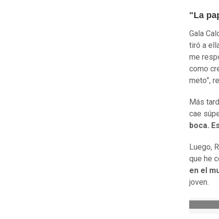
"La pa
Gala Cal
tiró a el
me resp
como cre
meto”, r
Más tard
cae súpe
boca. E
Luego, R
que he c
en el m
joven.