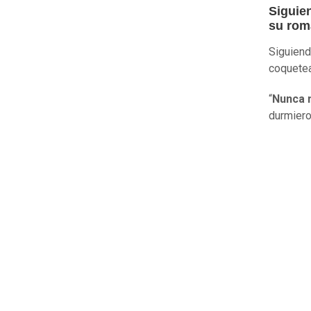
Siguien
su rom
Siguiend
coquetea
“
Nunca 
durmiero