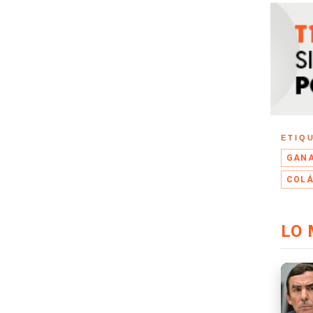
ETIQ
GANA
COL
LO 