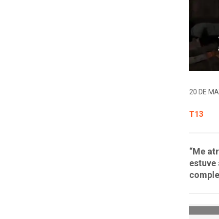
20 DE MA
T13
“Me atr
estuve 
complet