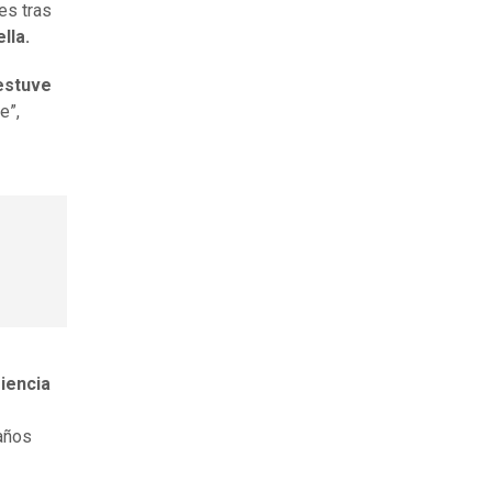
es tras
lla.
 estuve
e”,
iencia
 años