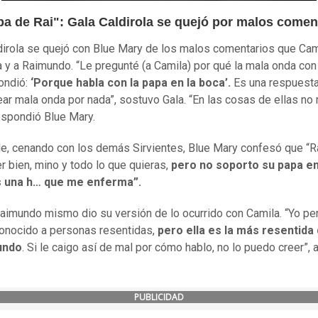
pa de Rai": Gala Caldirola se quejó por malos comen
dirola se quejó con Blue Mary de los malos comentarios que Cam
la y a Raimundo. “Le pregunté (a Camila) por qué la mala onda con 
ondió:
‘Porque habla con la papa en la boca’.
Es una respuesta 
ar mala onda por nada”, sostuvo Gala. “En las cosas de ellas no
espondió Blue Mary.
e, cenando con los demás Sirvientes, Blue Mary confesó que “R
r bien, mino y todo lo que quieras,
pero no soporto su papa en
s una h… que me enferma”.
aimundo mismo dio su versión de lo ocurrido con Camila. “Yo p
onocido a personas resentidas,
pero ella es la más resentida
undo
. Si le caigo así de mal por cómo hablo, no lo puedo creer”, 
PUBLICIDAD