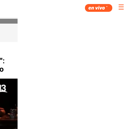
☰
":
do