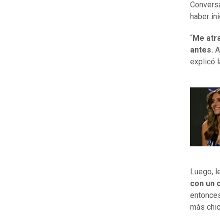
Conversa
haber in
“
Me atra
antes.
A
explicó 
Luego, le
con un 
entonces
más chic