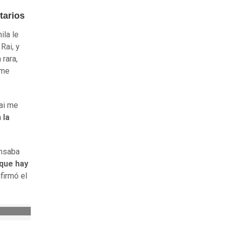
tarios
ila le
Rai, y
rara,
 me
ai me
 la
ensaba
 que hay
afirmó el