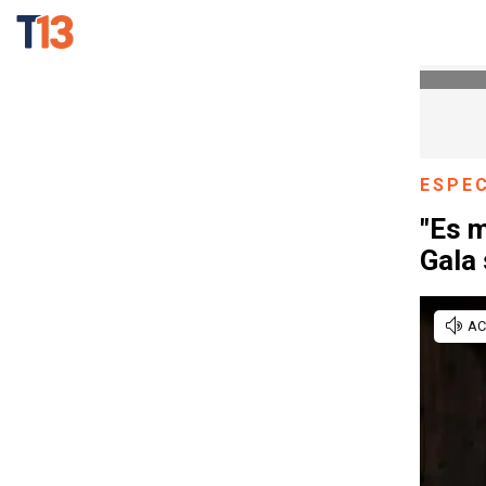
ESPE
"Es m
Gala