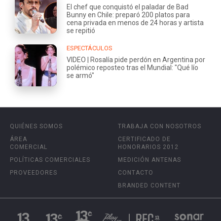
El chef que conquistó el paladar de Bad
Bunny en Chile: preparó 200 platos para
cena privada en menos de 24 horas y artista
se repitió
ESPECTÁCULOS
VIDEO | Rosalía pide perdón en Argentina por
polémico reposteo tras el Mundial: "Qué lío
se armó"
QUIÉNES SOMOS
TRABAJA CON NOSOTROS
ÁREA
CERTIFICADO DE
COMERCIAL
HONORARIOS 2012
POLÍTICAS COMERCIALES
MEDICIÓN ANTENAS
PROVEEDORES
CONTACTO
BRANDED CONTENT