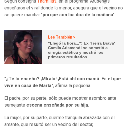
Según consigna
Tiramillas
, en el programa 'Aruser@s'
enseñaron el viral donde la menor, asegura que el vecino no
se quiere marchar "
porque son las dos de la mañana
".
Lee También >
"Llegó la hora...": Ex 'Tierra Brava'
Camila Arismendi se sometió a
cirugía estética y mostró los
primeros resultados
"¿Te lo enseño? ¡Míralo! ¡Está ahí con mamá. Es el que
vive en casa de María"
, afirma la pequeña.
El padre, por su parte, sólo puede mostrar asombro ante
semejante
escena enseñada por su hija
.
La mujer, por su parte, duerme tranquila abrazada con el
amante, que resultó ser un vecino del sector,