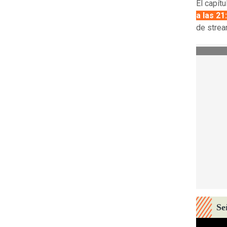
El capít
a las 21
de strea
Se