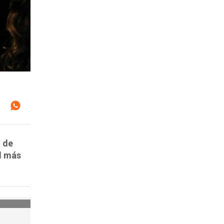
o de
el más