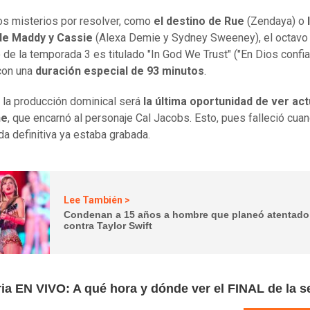
os misterios por resolver, como
el destino de Rue
(Zendaya) o
de Maddy y Cassie
(Alexa Demie y Sydney Sweeney), el octavo
 de la temporada 3 es titulado "In God We Trust" ("En Dios confi
con una
duración especial de 93 minutos
.
la producción dominical será
la última oportunidad de ver ac
ne
, que encarnó al personaje Cal Jacobs. Esto, pues falleció cuan
a definitiva ya estaba grabada.
Lee También >
Condenan a 15 años a hombre que planeó atentado
contra Taylor Swift
ia EN VIVO: A qué hora y dónde ver el FINAL de la s