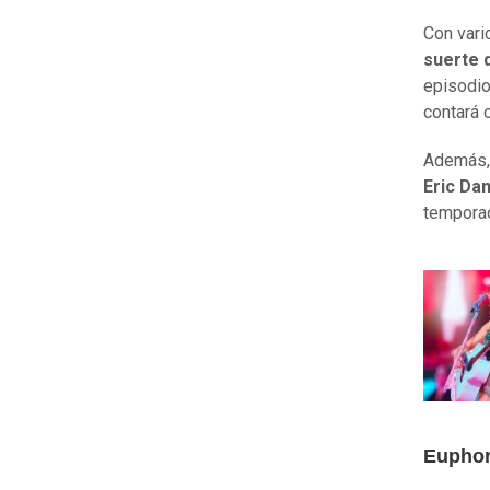
Con vari
suerte 
episodio
contará 
Además, 
Eric Da
temporad
Euphor