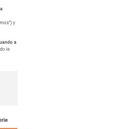
la
amos") y
tuando a
do la
erie