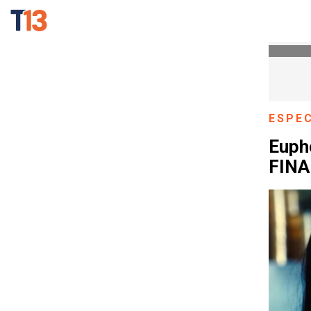
ESPE
Eupho
FINAL