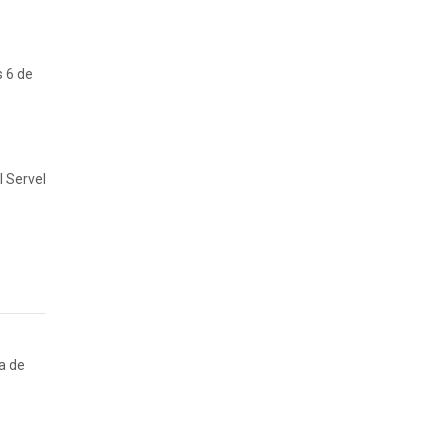
s 6 de
l Servel
ia de