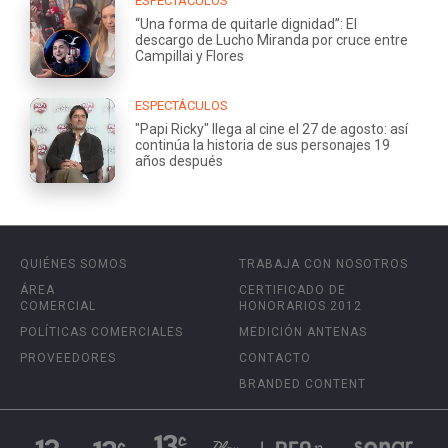
ESPECTÁCULOS
“Una forma de quitarle dignidad”: El
descargo de Lucho Miranda por cruce entre
Campillai y Flores
ESPECTÁCULOS
"Papi Ricky" llega al cine el 27 de agosto: así
continúa la historia de sus personajes 19
años después
QUIÉNES SOMOS
TRABAJA CON NOSOTROS
ÁREA
CERTIFICADO DE
COMERCIAL
HONORARIOS 2012
POLÍTICAS COMERCIALES
MEDICIÓN ANTENAS
PROVEEDORES
CONTACTO
BRANDED CONTENT