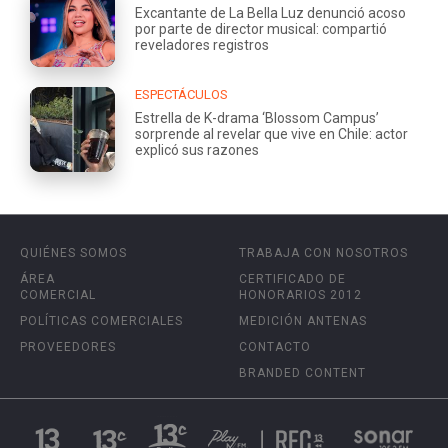
Excantante de La Bella Luz denunció acoso
por parte de director musical: compartió
reveladores registros
ESPECTÁCULOS
Estrella de K-drama ‘Blossom Campus’
sorprende al revelar que vive en Chile: actor
explicó sus razones
QUIÉNES SOMOS
TRABAJA CON NOSOTROS
ÁREA
CERTIFICADO DE
COMERCIAL
HONORARIOS 2012
POLÍTICAS COMERCIALES
MEDICIÓN ANTENAS
PROVEEDORES
CONTACTO
BRANDED CONTENT