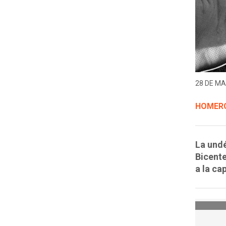
28 DE MA
HOMERO
La undé
Bicente
a la cap