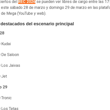
iertos del
REC 2026
se pueden ver libres de cargo entre las 17:
 este sábado 28 de marzo y domingo 29 de marzo en las plata
s de Mega (YouTube y web).
destacados del escenario principal
28
0
Kudai
0
De Saloon
0
Los Jaivas
0
Jet
o 29
0
Tronic
0
Los Tetas