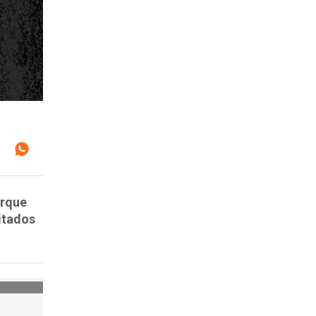
arque
itados