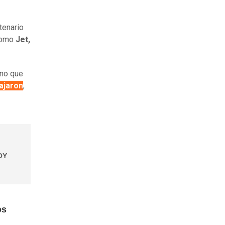
tenario
 como
Jet,
ino que
iajaron
,
HOY
os