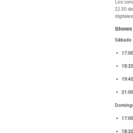
Los conc
22:30 de
digitale
Shows 
Sábado 
17:0
18:2
19:4
21:0
Doming
17:0
18:2