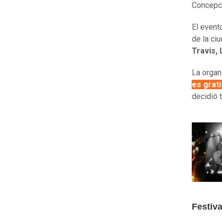
Concepc
El event
de la ci
Travis,
La organ
es grati
decidió 
Festiv