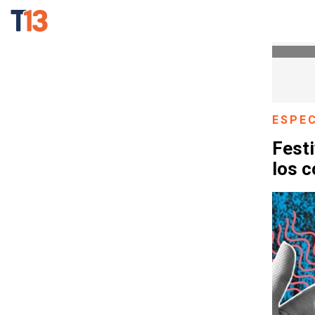
ESPE
Fest
los c