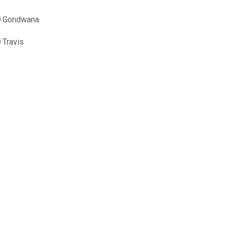
0
Gondwana
0
Travis