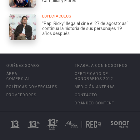
Campillai y Flores
ESPECTÁCULOS
"Papi Ricky" llega al cine el 27 de agosto: así
continúa la historia de sus personajes 19
años después
QUIÉNES SOMOS
TRABAJA CON NOSOTROS
ÁREA
CERTIFICADO DE
COMERCIAL
HONORARIOS 2012
POLÍTICAS COMERCIALES
MEDICIÓN ANTENAS
PROVEEDORES
CONTACTO
BRANDED CONTENT