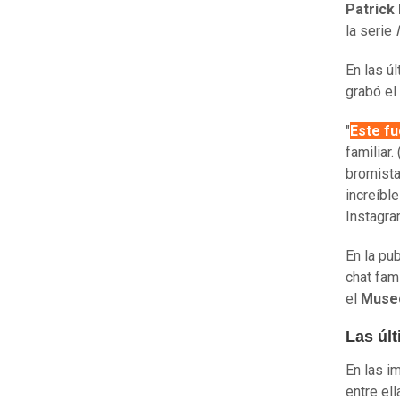
Patrick
la serie
En las ú
grabó el
"
Este fu
familiar
bromista
increíbl
Instagr
En la pu
chat fam
el
Museo
Las úl
En las i
entre ell