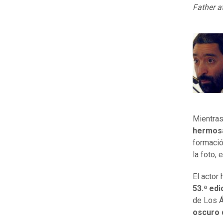
Father a
Mientras
hermos
formació
la foto,
El actor
53.ª ed
de Los Á
oscuro 