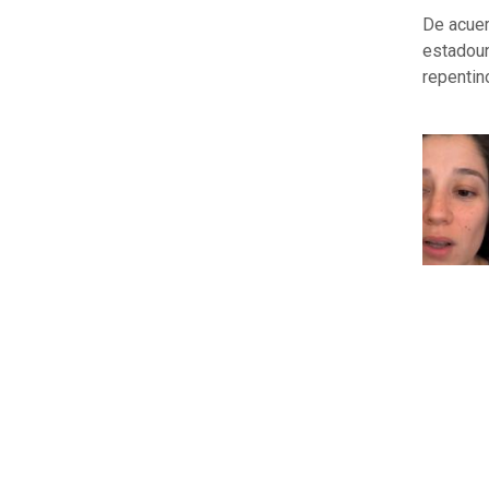
De acuer
estadou
repentin