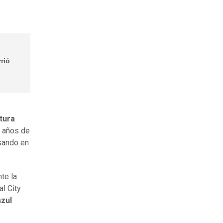
rió
ntura
s años de
sando en
te la
al City
azul