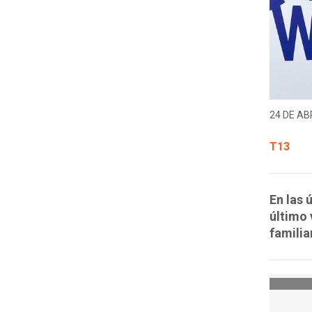
24 DE ABR
T13
En las 
último 
familia