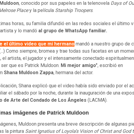
 Muldoon
, conocido por sus papeles en la telenovela
Days of Ou
Melrose Place
y la película
Starship Troopers
.
ltimas horas, su familia difundió en las redes sociales el último 
 artista y lo mandó
al grupo de WhatsApp familiar.
e el último video que mi hermano
mandó a nuestro grupo de c
. (...) Como siempre, bromea y trae todas sus facetas en un momen
, el artista, el jugador y el intensamente conectado espiritualmen
e ser que es Patrick Muldoon.
Mi mejor amigo"
, escribió en
am
Shana Muldoon Zappa
, hermana del actor.
blicación, Shana explicó que el video había sido enviado por el ac
iliar el sábado por la noche, durante la inauguración de una expo
 de Arte del Condado de Los Ángeles
(LACMA).
timas imágenes de Patrick Muldoon
mágenes, Muldoon presenta una breve descripción de algunas pi
as la pintura
Saint Ignatius of Loyola’s Vision of Christ and God 