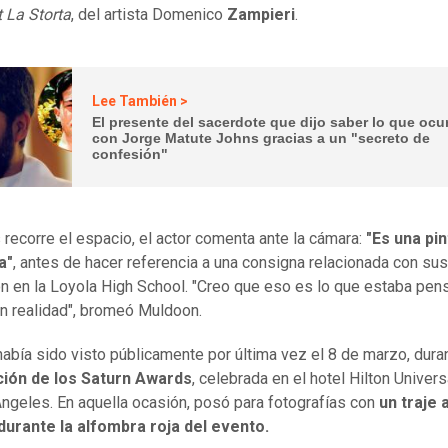
t La Storta
, del artista Domenico
Zampieri
.
Lee También >
El presente del sacerdote que dijo saber lo que ocur
con Jorge Matute Johns gracias a un "secreto de
confesión"
 recorre el espacio, el actor comenta ante la cámara:
"Es una pi
a"
, antes de hacer referencia a una consigna relacionada con su
n en la Loyola High School. "Creo que eso es lo que estaba pen
 en realidad", bromeó Muldoon.
 había sido visto públicamente por última vez el 8 de marzo, duran
ición de los Saturn Awards
, celebrada en el hotel Hilton Univers
ngeles. En aquella ocasión, posó para fotografías con
un traje 
durante la alfombra roja del evento.