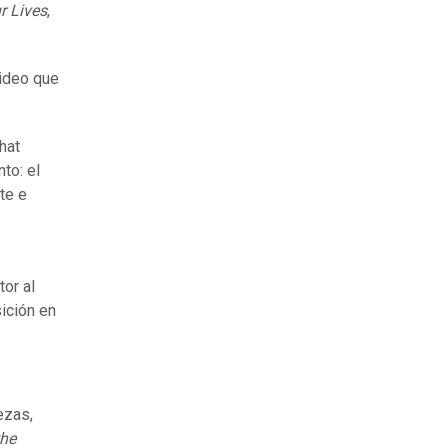
r Lives
,
video que
hat
to: el
te e
tor al
sición en
ezas,
the