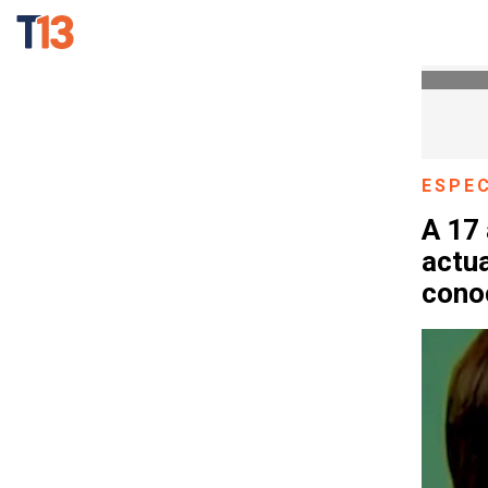
ESPE
A 17 
actua
cono