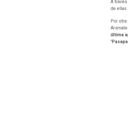
A través
de ellas
Por otra 
Arsmate 
última a
'Pasapal