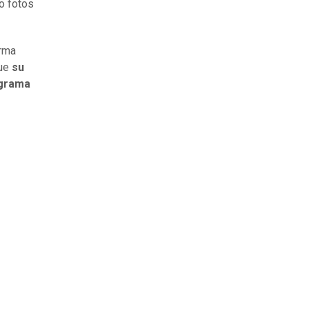
o fotos
orma
que
su
ograma