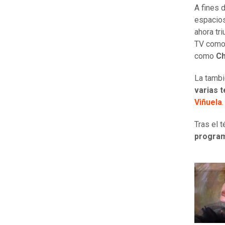
A fines 
espacios
ahora tr
TV como 
como
C
La tambi
varias 
Viñuela
.
Tras el 
programa