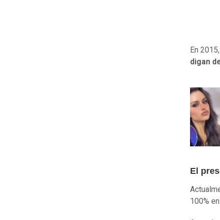
En 2015,
digan d
El pre
Actualm
100% en 