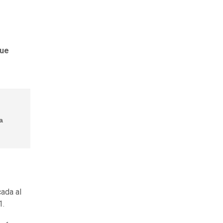
que
a
ada al
1.