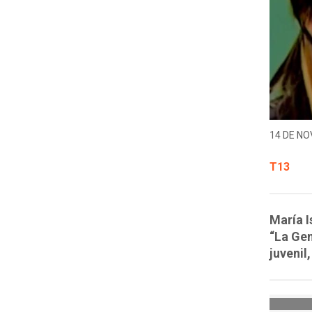
14 DE NO
T13
María I
“La Gen
juvenil