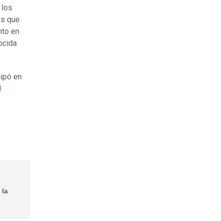
 los
as que
nto en
ocida
cipó en
l
 la