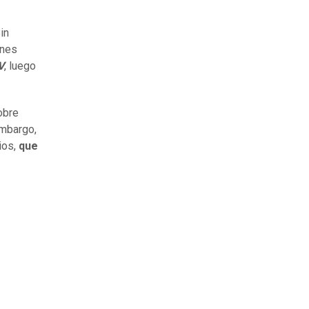
in
ones
V
, luego
obre
embargo,
ios,
que