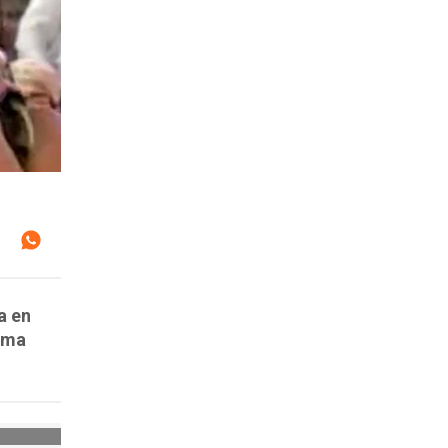
a en
rama