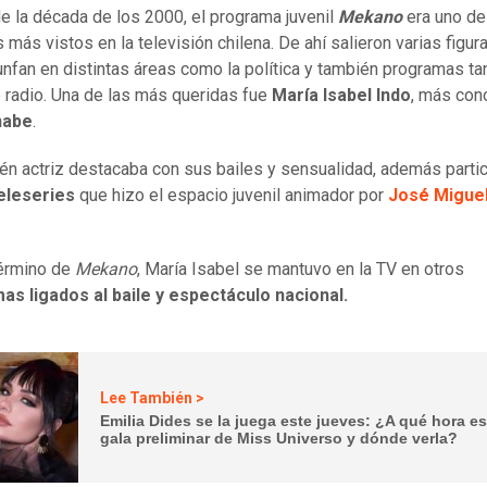
de la década de los 2000, el programa juvenil
Mekano
era uno de
 más vistos en la televisión chilena. De ahí salieron varias figur
iunfan en distintas áreas como la política y también programas ta
radio. Una de las más queridas fue
María Isabel Indo
, más con
habe
.
én actriz destacaba con sus bailes y sensualidad, además parti
teleseries
que hizo el espacio juvenil animador por
José Migue
término de
Mekano
, María Isabel se mantuvo en la TV en otros
s ligados al baile y espectáculo nacional.
Lee También >
Emilia Dides se la juega este jueves: ¿A qué hora es
gala preliminar de Miss Universo y dónde verla?