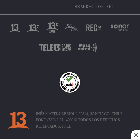
BRANDED CONTENT
INÉS MATTE URREJOLA #0848, SANTIAGO, CHILE
FONO (562) 2 251 4000 © TODOS LOS DERECHOS
RESERVADOS. 13.CL