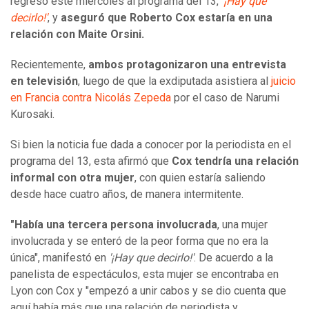
regresó este miércoles al programa del 13,
'
¡Hay que
decirlo!'
, y
aseguró que Roberto Cox estaría en una
relación con Maite Orsini.
Recientemente,
ambos protagonizaron una entrevista
en televisión
, luego de que la exdiputada asistiera al
juicio
en Francia contra Nicolás Zepeda
por el caso de Narumi
Kurosaki.
Si bien la noticia fue dada a conocer por la periodista en el
programa del 13, esta afirmó que
Cox tendría una relación
informal con otra mujer
, con quien estaría saliendo
desde hace cuatro años, de manera intermitente.
"Había una tercera persona involucrada
, una mujer
involucrada y se enteró de la peor forma que no era la
única", manifestó en
'¡Hay que decirlo!'
. De acuerdo a la
panelista de espectáculos, esta mujer se encontraba en
Lyon con Cox y "empezó a unir cabos y se dio cuenta que
aquí había más que una relación de periodista y