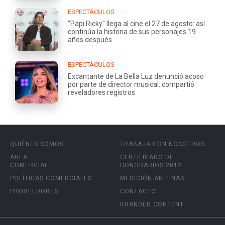
ESPECTÁCULOS
"Papi Ricky" llega al cine el 27 de agosto: así
continúa la historia de sus personajes 19
años después
ESPECTÁCULOS
Excantante de La Bella Luz denunció acoso
por parte de director musical: compartió
reveladores registros
QUIÉNES SOMOS
TRABAJA CON NOSOTROS
ÁREA
CERTIFICADO DE
COMERCIAL
HONORARIOS 2012
POLÍTICAS COMERCIALES
MEDICIÓN ANTENAS
PROVEEDORES
CONTACTO
BRANDED CONTENT