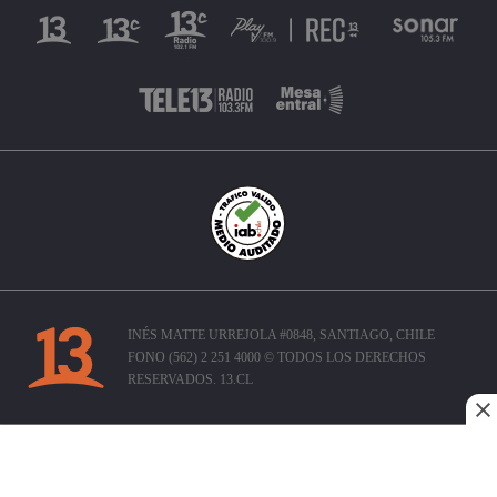
INÉS MATTE URREJOLA #0848, SANTIAGO, CHILE
FONO (562) 2 251 4000 © TODOS LOS DERECHOS
RESERVADOS. 13.CL