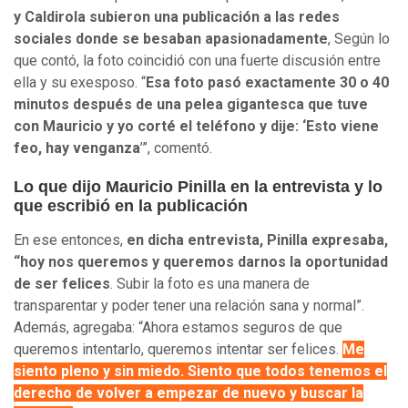
y Caldirola subieron una publicación a las redes
sociales donde se besaban apasionadamente
, Según lo
que contó, la foto
coincidió con una fuerte discusión entre
ella y su exesposo. “
Esa foto pasó exactamente 30 o 40
minutos después de una pelea gigantesca que tuve
con Mauricio y yo corté el teléfono y dije: ‘Esto viene
feo, hay venganza
’”, comentó.
Lo que dijo Mauricio Pinilla en la entrevista y lo
que escribió en la publicación
En ese entonces,
en dicha entrevista, Pinilla expresaba,
“hoy nos queremos y queremos darnos la oportunidad
de ser felices
. Subir la foto es una manera de
transparentar y poder tener una relación sana y normal”.
Además, agregaba: “Ahora estamos seguros de que
queremos intentarlo, queremos intentar ser felices.
Me
siento pleno y sin miedo. Siento que todos tenemos el
derecho de volver a empezar de nuevo y buscar la