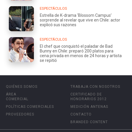
ESPECTÁCULOS
Estrella de K-drama ‘Blossom Campus’
sorprende al revelar que vive en Chile: actor
explicó sus razones
ESPECTÁCULOS
El chef que conquistó el paladar de Bad
Bunny en Chile: preparó 200 platos para
cena privada en menos de 24 horas y artista
se repitió
QUIÉNES SOMOS
TRABAJA CON NOSOTROS
ÁREA
CERTIFICADO DE
COMERCIAL
HONORARIOS 2012
POLÍTICAS COMERCIALES
MEDICIÓN ANTENAS
PROVEEDORES
CONTACTO
BRANDED CONTENT