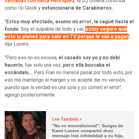
semanas con Ilaisa Henríquez
, la DJ chilena conocida
como Isi Glock y
exfuncionaria de Carabineros.
"
Estoy muy afectado, asumo mi error, la cagué hasta el
fondo
. Soy el culpable de todo y caí,
estoy seguro que
esto lo planeó para salir en TV porque le van a pagar
",
dijo Lucero.
"Pero eso no es excusa,
el casado soy yo y no debí
hacerlo
, fue solo una vez,
pero ella buscaba el
escándalo...
Pero Fran no merece pasar por todo esto, por
eso me mantengo al margen y no acepté dar mi versión,
puesto que la verdad es una sola y yo cometí el error",
agregó posteriormente.
Lee También >
"No es incondicional": Suegra de
Karol Lucero compartió duro
mensaje tras infidelidad a su hija,