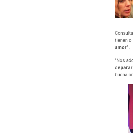
Consulta
tienen o 
amor".
"Nos ad
separar
buena on