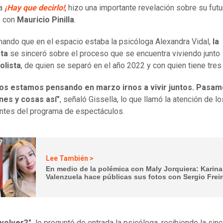
ma
¡Hay que decirlo!
, hizo una importante revelación sobre su futu
 con
Mauricio Pinilla
.
ando que en el espacio estaba la psicóloga Alexandra Vidal,
la
sta
se sinceró sobre el proceso que se encuentra viviendo junto
olista
, de quien se separó en el año 2022 y con quien tiene tres 
os estamos pensando en marzo irnos a vivir juntos. Pasa
nes y cosas así"
, señaló Gissella, lo que llamó la atención de l
antes del programa de espectáculos.
Lee También >
En medio de la polémica con Maly Jorquiera: Karina
Valenzuela hace públicas sus fotos con Sergio Frei
 volver?",
le preguntó de entrada la psicóloga, recibiendo la sin