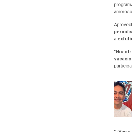
progra
amoroso
Aprovech
periodi
a
exfutb
"Nosotr
vacacio
particip
"¿Van a