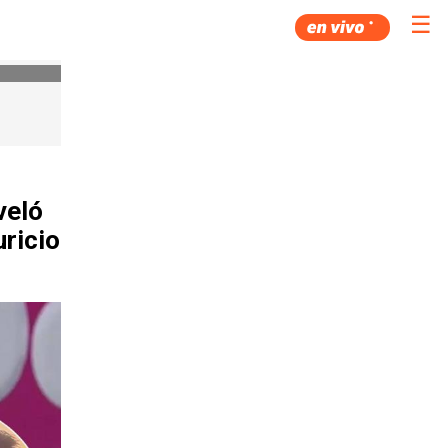
☰
veló
ricio