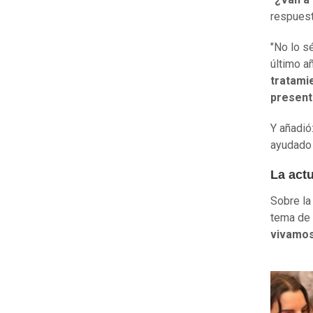
respuest
"No lo s
último a
tratami
present
Y añadió
ayudado
La actu
Sobre la
tema de 
vivamos