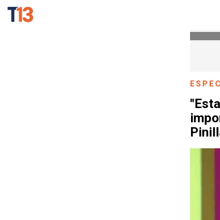
ESPE
"Esta
impor
Pinil