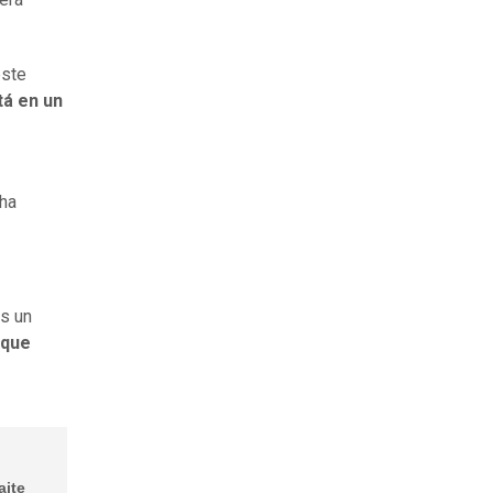
este
stá en un
 ha
es un
 que
aite