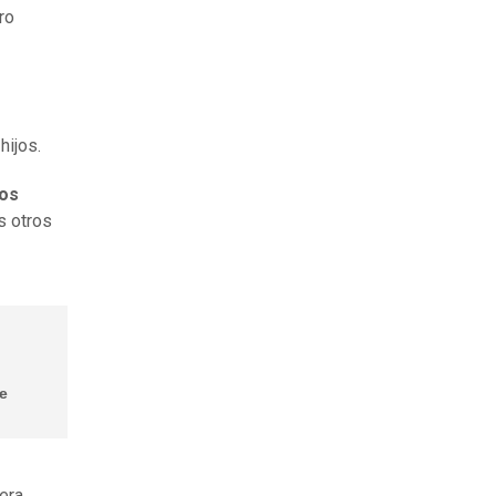
ro
hijos.
mos
os otros
re
cera