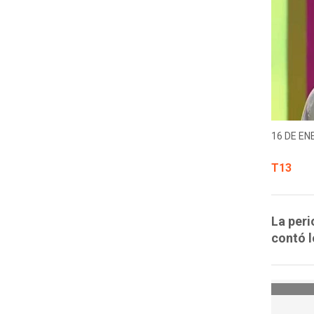
16 DE EN
T13
La peri
contó l