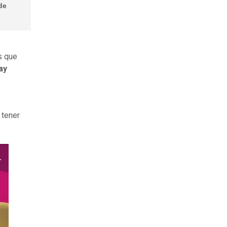
de
s que
ay
 tener