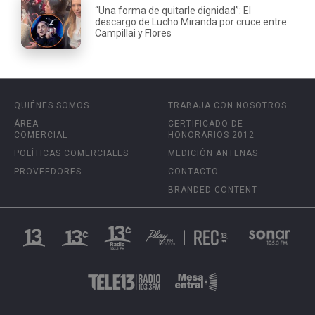
“Una forma de quitarle dignidad”: El
descargo de Lucho Miranda por cruce entre
Campillai y Flores
QUIÉNES SOMOS
TRABAJA CON NOSOTROS
ÁREA
CERTIFICADO DE
COMERCIAL
HONORARIOS 2012
POLÍTICAS COMERCIALES
MEDICIÓN ANTENAS
PROVEEDORES
CONTACTO
BRANDED CONTENT