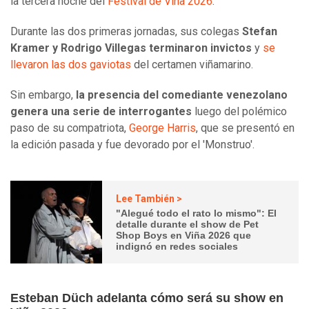
la tercera noche del
Festival de Viña 2026
.
Durante las dos primeras jornadas, sus colegas
Stefan
Kramer y Rodrigo Villegas terminaron invictos
y
se
llevaron las dos gaviotas
del certamen viñamarino.
Sin embargo,
la presencia del comediante venezolano
genera una serie de interrogantes
luego del polémico
paso de su compatriota,
George Harris
, que se presentó en
la edición pasada y fue devorado por el 'Monstruo'.
Lee También >
"Alegué todo el rato lo mismo": El
detalle durante el show de Pet
Shop Boys en Viña 2026 que
indignó en redes sociales
Esteban Düch adelanta cómo será su show en