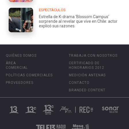
ESPECTÁCULOS
Estrella de K-drama ‘Blossom Campus’
sorprende al revelar que vive en Chile: actor
explicó sus razones
QUIÉNES SOMOS
TRABAJA CON NOSOTROS
ÁREA
CERTIFICADO DE
COMERCIAL
HONORARIOS 2012
POLÍTICAS COMERCIALES
MEDICIÓN ANTENAS
PROVEEDORES
CONTACTO
BRANDED CONTENT