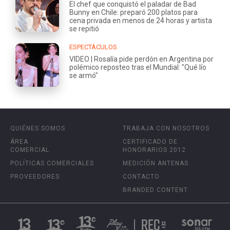
El chef que conquistó el paladar de Bad
Bunny en Chile: preparó 200 platos para
cena privada en menos de 24 horas y artista
se repitió
ESPECTÁCULOS
VIDEO | Rosalía pide perdón en Argentina por
polémico reposteo tras el Mundial: "Qué lío
se armó"
QUIÉNES SOMOS
TRABAJA CON NOSOTROS
ÁREA
CERTIFICADO DE
COMERCIAL
HONORARIOS 2012
POLÍTICAS COMERCIALES
MEDICIÓN ANTENAS
PROVEEDORES
CONTACTO
BRANDED CONTENT