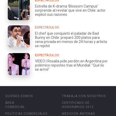
ESPECTÁCULOS
Estrella de K-drama ‘Blossom Campus’
sorprende al revelar que vive en Chile: actor
explicó sus razones
ESPECTÁCULOS
El chef que conquistó el paladar de Bad
Bunny en Chile: preparó 200 platos para
cena privada en menos de 24 horas y artista
se repitió
ESPECTÁCULOS
VIDEO | Rosalía pide perdón en Argentina por
polémico reposteo tras el Mundial: "Qué lío
se armó"
QUIÉNES SOMOS
TRABAJA CON NOSOTROS
ÁREA
CERTIFICADO DE
COMERCIAL
HONORARIOS 2012
POLÍTICAS COMERCIALES
MEDICIÓN ANTENAS