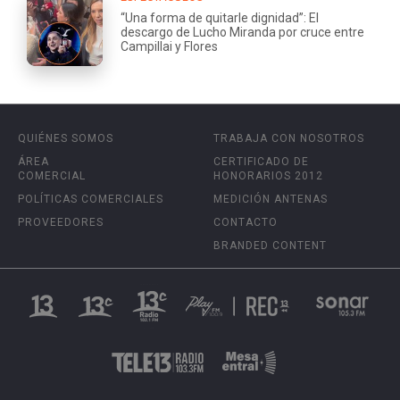
“Una forma de quitarle dignidad”: El
descargo de Lucho Miranda por cruce entre
Campillai y Flores
QUIÉNES SOMOS
TRABAJA CON NOSOTROS
ÁREA
CERTIFICADO DE
COMERCIAL
HONORARIOS 2012
POLÍTICAS COMERCIALES
MEDICIÓN ANTENAS
PROVEEDORES
CONTACTO
BRANDED CONTENT