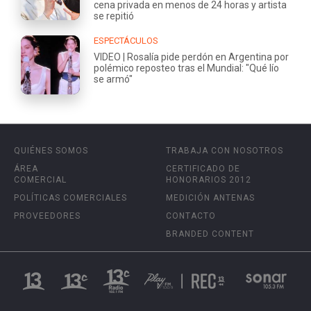
cena privada en menos de 24 horas y artista
se repitió
ESPECTÁCULOS
VIDEO | Rosalía pide perdón en Argentina por
polémico reposteo tras el Mundial: "Qué lío
se armó"
QUIÉNES SOMOS
TRABAJA CON NOSOTROS
ÁREA
CERTIFICADO DE
COMERCIAL
HONORARIOS 2012
POLÍTICAS COMERCIALES
MEDICIÓN ANTENAS
PROVEEDORES
CONTACTO
BRANDED CONTENT