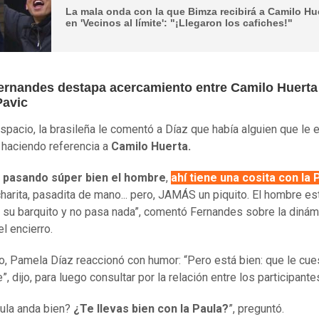
La mala onda con la que Bimza recibirá a Camilo Hu
en 'Vecinos al límite': "¡Llegaron los cafiches!"
Fernandes destapa acercamiento entre Camilo Huerta
Pavic
spacio, la brasileña le comentó a Díaz que había alguien que le 
 haciendo referencia a
Camilo Huerta.
á pasando súper bien el hombre
,
ahí tiene una cosita con la 
charita, pasadita de mano... pero, JAMÁS un piquito. El hombre es
su barquito y no pasa nada”, comentó Fernandes sobre la dinám
l encierro.
o, Pamela Díaz reaccionó con humor: “Pero está bien: que le cue
”, dijo, para luego consultar por la relación entre los participante
aula anda bien?
¿Te llevas bien con la Paula?
”, preguntó.