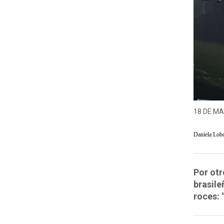
18 DE MA
Daniela Lob
Por otr
brasile
roces: 