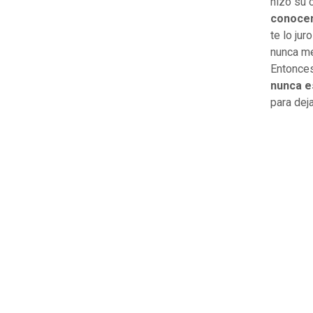
hizo su 
conocem
te lo ju
nunca me
Entonces
nunca e
para deja