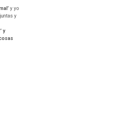
mal’
y yo
juntas y
’ y
 cosas