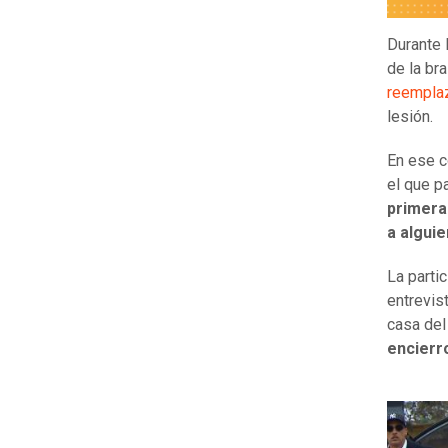
Durante 
de la br
reemplaz
lesión.
En ese c
el que pa
primera 
a alguie
La parti
entrevis
casa del 
encierr