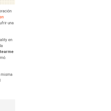
oración
en
ufrir una
ality en
la
jotearme
rmó.
a misma
l