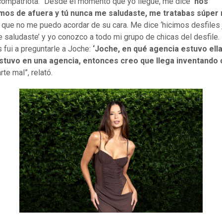
compatriota. “Desde el momento que yo llegué, me dice
‘nos
os de afuera y tú nunca me saludaste, me tratabas súper 
ro que no me puedo acordar de su cara. Me dice ‘hicimos desfiles 
 saludaste’ y yo conozco a todo mi grupo de chicas del desfile.
 fui a preguntarle a Joche:
‘Joche, en qué agencia estuvo ella
stuvo en una agencia, entonces creo que llega inventando
rte mal”, relató.