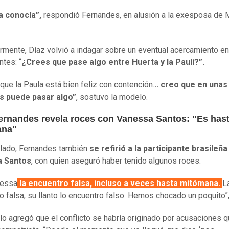
la conocía”,
respondió Fernandes, en alusión a la exesposa de 
rmente, Díaz volvió a indagar sobre un eventual acercamiento en
ntes: “
¿Crees que pase algo entre Huerta y la Pauli?”.
 que la Paula está bien feliz con contención.
.. creo que en unas
 puede pasar algo”
, sostuvo la modelo.
Fernandes revela roces con Vanessa Santos: "Es has
ana"
 lado, Fernandes también
se refirió a la participante brasileña
 Santos
, con quien aseguró haber tenido algunos roces.
nessa
la encuentro falsa, incluso a veces hasta mitómana.
L
o falsa, su llanto lo encuentro falso. Hemos chocado un poquito”,
o agregó que el conflicto se habría originado por acusaciones q