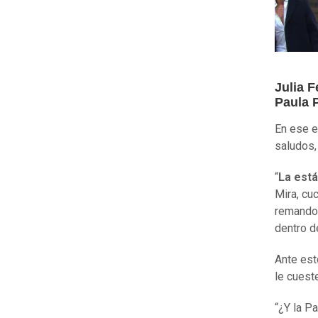
Julia 
Paula 
En ese e
saludos,
“
La est
Mira, cu
remando 
dentro de
Ante est
le cueste
“¿Y la P