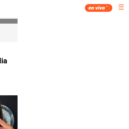
☰
lia