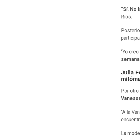
“Sí. No 
Ríos.
Posterio
participa
“Yo creo
semanas
Julia 
mitóm
Por otro
Vanessa
“A la Va
encuentr
La model