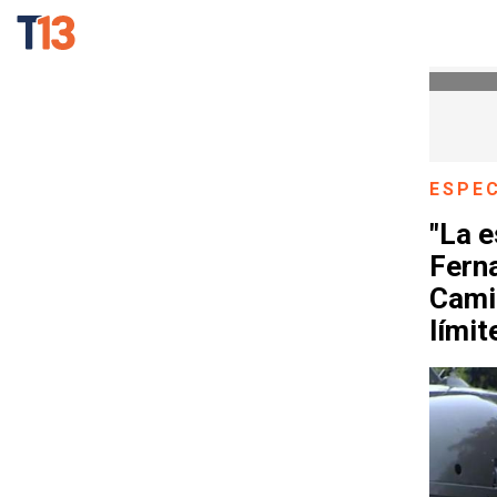
ESPE
"La e
Ferna
Camil
límit