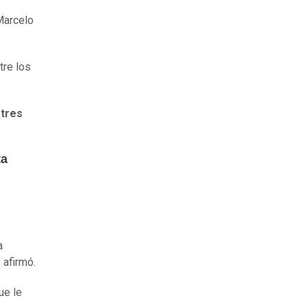
Marcelo
tre los
 tres
ta
a
 afirmó.
ue le