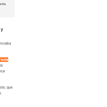
erta
 y
enviaba
Paula
.
tá
ica
ste, que
s.