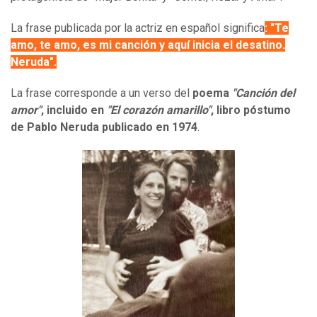
La frase publicada por la actriz en español significa
: "Te
amo, te amo, es mi canción y aquí inicia el desatino.
Neruda".
La frase corresponde a un verso del
poema
"Canción del
amor"
, incluido en
"El corazón amarillo"
, libro póstumo
de Pablo Neruda publicado en 1974
.