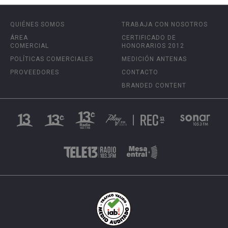
QUIÉNES SOMOS
TRABAJA CON NOSOTROS
ÁREA
CERTIFICADO DE
COMERCIAL
HONORARIOS 2012
POLÍTICAS COMERCIALES
MEDICIÓN ANTENAS
PROVEEDORES
CONTACTO
BRANDED CONTENT