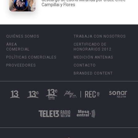
Campillai y Flores
QUIÉNES SOMOS
TRABAJA CON NOSOTROS
ÁREA
CERTIFICADO DE
COMERCIAL
HONORARIOS 2012
POLÍTICAS COMERCIALES
MEDICIÓN ANTENAS
PROVEEDORES
CONTACTO
BRANDED CONTENT