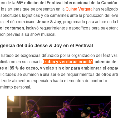
rco de la
65ª edición del Festival Internacional de la Canción
, los artistas que se presentan en la
Quinta Vergara
han realizado
 solicitudes logísticas y de camarines ante la producción del eve
los, el dúo mexicano
Jesse & Joy
, programado para actuar en la
el certamen
, incluyó requerimientos específicos para su estanc
ión previas a su show musical.
gencia del dúo Jesse & Joy en el Festival
 listado de exigencias difundido por la organización del festival
licitaron en su camarín
frutas y verduras crudité
,
además de
e al 85 % de cacao, y velas sin olor para ambientar el espa
licitudes se sumaron a una serie de requerimientos de otros arti
desde alimentos especiales hasta elementos de confort o
imiento personal.