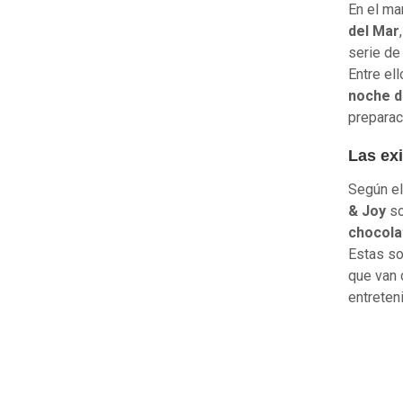
En el ma
del Mar
serie de
Entre el
noche d
preparac
Las exi
Según el
& Joy
so
chocolat
Estas so
que van 
entreten