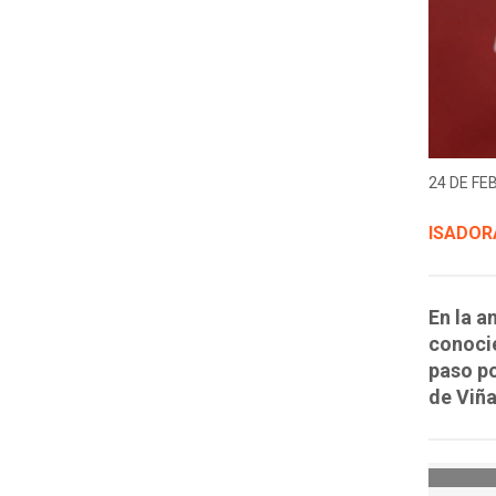
24 DE FE
ISADOR
En la a
conocie
paso po
de Viña