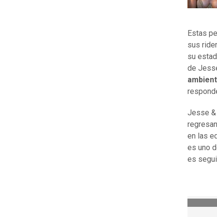
Estas pe
sus ride
su estad
de Jess
ambient
responde
Jesse & 
regresan
en las e
es uno d
es segui