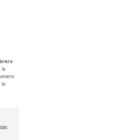
ebrero
 la
cenario
 la
026: