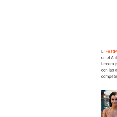
El
Festiv
en el An
tercera 
con las 
competen