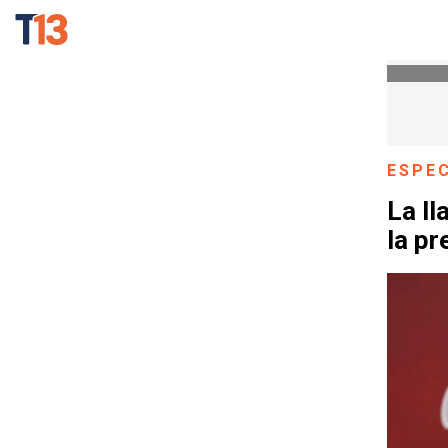
ESPE
La ll
la p