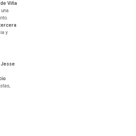
 de Viña
 una
nto.
tercera
ia y
,
Jesse
cio
.
stas,