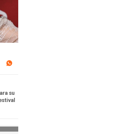
ara su
estival