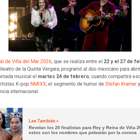
al de Viña del Mar 2026
, que se realiza entre el
22 y el 27 de f
fiteatro de la Quinta Vergara, programó al dúo mexicano para abrir
jornada musical el
martes 24 de febrero
, cuando compartirá es
artistas K-pop
NMIXX
, el segmento de humor de
Stefan Kramer
y
cia internacional.
Lee También >
Revelan los 20 finalistas para Rey y Reina de Viña 2
estos son los nombres que pelearán por la corona