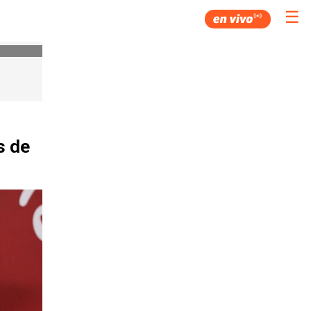
☰
s de