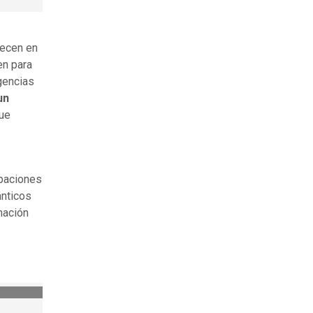
lecen en
en para
igencias
un
que
ipaciones
ánticos
mación