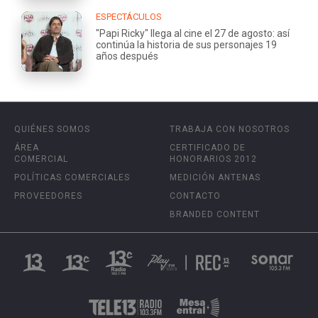
ESPECTÁCULOS
"Papi Ricky" llega al cine el 27 de agosto: así
continúa la historia de sus personajes 19
años después
QUIÉNES SOMOS
TRABAJA CON NOSOTROS
ÁREA
CERTIFICADO DE
COMERCIAL
HONORARIOS 2012
POLÍTICAS COMERCIALES
MEDICIÓN ANTENAS
PROVEEDORES
CONTACTO
BRANDED CONTENT