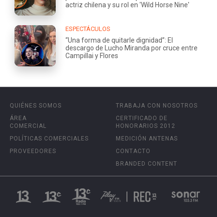
actriz chilena y su rol en 'Wild Horse Nine'
ESPECTÁCULOS
“Una forma de quitarle dignidad”: El
descargo de Lucho Miranda por cruce entre
Campillai y Flores
QUIÉNES SOMOS
TRABAJA CON NOSOTROS
ÁREA
CERTIFICADO DE
COMERCIAL
HONORARIOS 2012
POLÍTICAS COMERCIALES
MEDICIÓN ANTENAS
PROVEEDORES
CONTACTO
BRANDED CONTENT