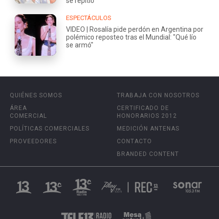
se repitió
ESPECTÁCULOS
VIDEO | Rosalía pide perdón en Argentina por
polémico reposteo tras el Mundial: "Qué lío
se armó"
QUIÉNES SOMOS
TRABAJA CON NOSOTROS
ÁREA
CERTIFICADO DE
COMERCIAL
HONORARIOS 2012
POLÍTICAS COMERCIALES
MEDICIÓN ANTENAS
PROVEEDORES
CONTACTO
BRANDED CONTENT