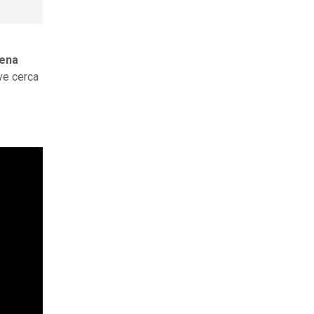
uena
ve cerca
.