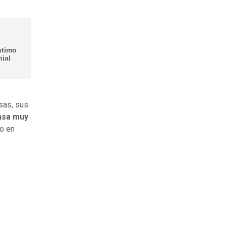
ntimo
ial
esas, sus
casa muy
ro en