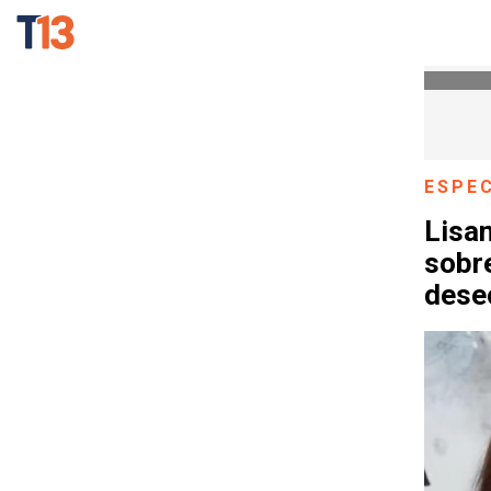
ESPE
Lisa
sobre
dese