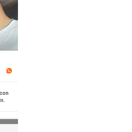
 con
ín.