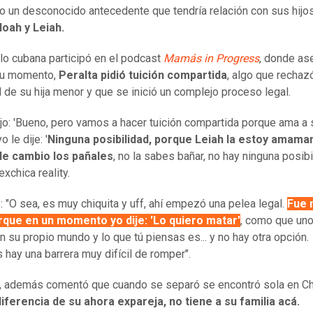
o un desconocido antecedente que tendría relación con sus hijo
oah y Leiah.
o cubana participó en el podcast
Mamás in Progress
, donde as
su momento,
Peralta pidió tuición compartida
, algo que rechaz
d de su hija menor y que se inició un complejo proceso legal.
ijo: 'Bueno, pero vamos a hacer tuición compartida porque ama a
yo le dije: '
Ninguna posibilidad, porque Leiah la estoy amama
 le cambio los pañales
, no la sabes bañar, no hay ninguna posibil
exchica reality.
: "O sea, es muy chiquita y uff, ahí empezó una pelea legal.
Fue 
rque en un momento yo dije: 'Lo quiero matar'
, como que un
n su propio mundo y lo que tú piensas es... y no hay otra opción.
 hay una barrera muy difícil de romper".
, además comentó que cuando se separó se encontró sola en Chi
iferencia de su ahora expareja, no tiene a su familia acá.