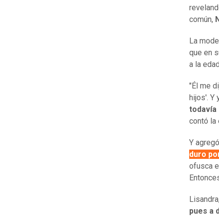
reveland
común,
N
La model
que en 
a la eda
"Él me d
hijos'. Y 
todavía
contó la 
Y agregó
duro po
ofusca e
Entonces
Lisandra
pues a d