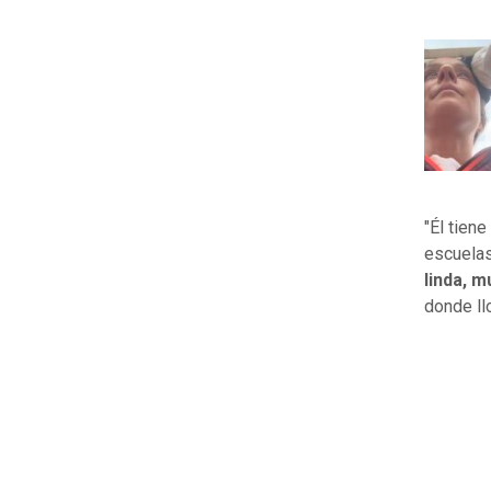
"Él tien
escuelas
linda, 
donde llo