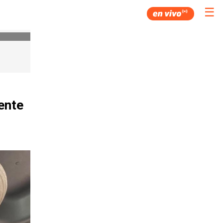
☰
ente