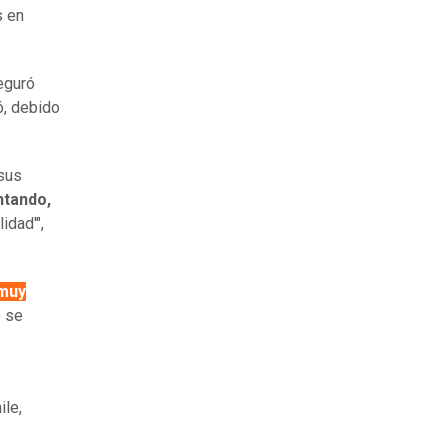
s en
eguró
ó, debido
 sus
ntando,
idad'",
muy
o se
le,