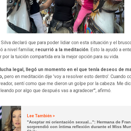
 Silva declaró que para poder lidiar con esta situación y el brus
ó a nivel familiar,
recurrió a la meditación
. Esto la ayudó a ent
r por la tuición compartida era la mejor opción para su vida.
 lucha legal, llegó un momento en el que tenía deseos de ma
o,
pero en meditación dije 'voy a resolver esto dentro'. Cuando c
reador, sentí como que me dieron un golpe por la cabeza. Me dice
leando por algo que después vas a agradecer'", afirmó.
Lee También >
"Aceptar mi orientación sexual...": Hermana de Fran
sorprendió con íntima reflexión durante el Miss Mu