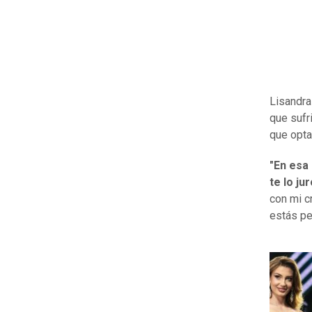
Lisandra
que sufri
que opta
"En esa
te lo jur
con mi c
estás pe