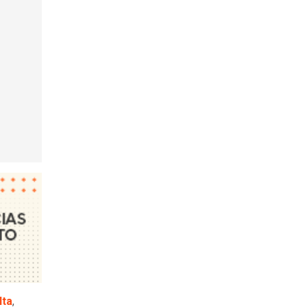
lta
,