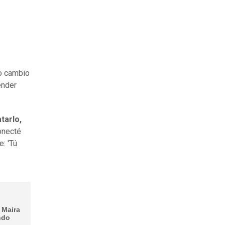
co cambio
ender
tarlo,
onecté
: 'Tú
 Maira
ndo