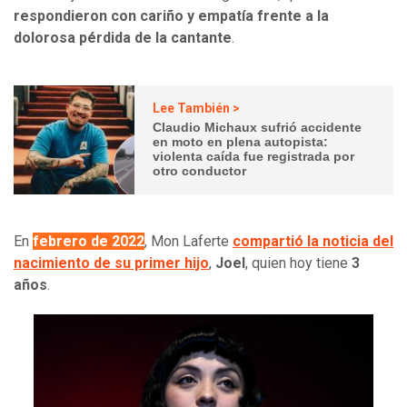
respondieron con cariño y empatía frente a la
dolorosa pérdida de la cantante
.
Lee También >
Claudio Michaux sufrió accidente
en moto en plena autopista:
violenta caída fue registrada por
otro conductor
En
febrero de 2022
, Mon Laferte
compartió la noticia del
nacimiento de su primer hijo
,
Joel
, quien hoy tiene
3
años
.