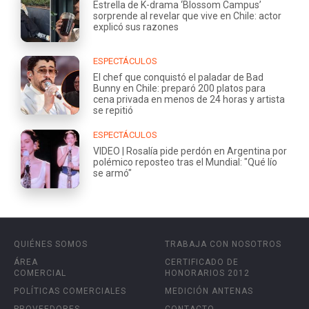
Estrella de K-drama ‘Blossom Campus’
sorprende al revelar que vive en Chile: actor
explicó sus razones
ESPECTÁCULOS
El chef que conquistó el paladar de Bad
Bunny en Chile: preparó 200 platos para
cena privada en menos de 24 horas y artista
se repitió
ESPECTÁCULOS
VIDEO | Rosalía pide perdón en Argentina por
polémico reposteo tras el Mundial: "Qué lío
se armó"
QUIÉNES SOMOS
TRABAJA CON NOSOTROS
ÁREA
CERTIFICADO DE
COMERCIAL
HONORARIOS 2012
POLÍTICAS COMERCIALES
MEDICIÓN ANTENAS
PROVEEDORES
CONTACTO