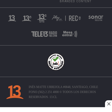
BRANDED CONTENT
INÉS MATTE URREJOLA #0848, SANTIAGO, CHILE
FONO (562) 2 251 4000 © TODOS LOS DERECHOS
RESERVADOS. 13.CL