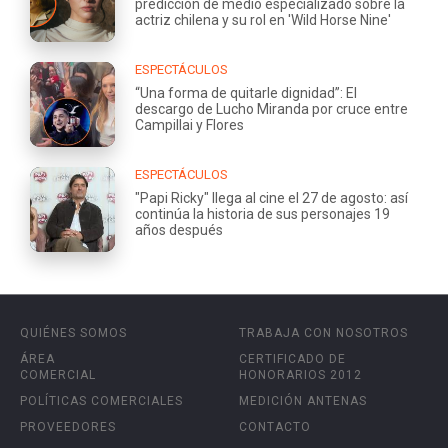
predicción de medio especializado sobre la
actriz chilena y su rol en 'Wild Horse Nine'
ESPECTÁCULOS
“Una forma de quitarle dignidad”: El
descargo de Lucho Miranda por cruce entre
Campillai y Flores
ESPECTÁCULOS
"Papi Ricky" llega al cine el 27 de agosto: así
continúa la historia de sus personajes 19
años después
QUIÉNES SOMOS
TRABAJA CON NOSOTROS
ÁREA
CERTIFICADO DE
COMERCIAL
HONORARIOS 2012
POLÍTICAS COMERCIALES
MEDICIÓN ANTENAS
PROVEEDORES
CONTACTO