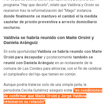
programa “Hay que decirlo”, relató que Valdivia y Orsini se
reunieron tras la
reformalización del “Mago” instancia
donde finalmente se mantuvo el cambió el la medida
cautelar de prisión preventiva a arresto domiciliario
nocturno.
Valdivia se habría reunido con Maite Orsini y
Daniela
Aránguiz
En esta oportunidad
Valdivia se habría reunido con Maite
Orsini para desayudar
y posteriormente
también se
reunió con Daniela Aránguiz
en un restaurante de la
comuna de Las Condes para almorzar, con el fin de celebrar
el cumpleaños del hijo que tienen en común.
Aunque podría tratarse solo de una simple junta, la
periodista Cecilia Gutiérrez aseguró estar
“
en condiciones
de confirmar que Maite Orsini y Jorge Valdivia
retomaron su relación”