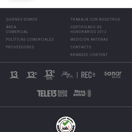
QUIÉNES SOMOS
TRABAJA CON NOSOTROS
ÁREA
CERTIFICADO DE
COMERCIAL
HONORARIOS 2012
POLÍTICAS COMERCIALES
MEDICIÓN ANTENAS
PROVEEDORES
CONTACTO
BRANDED CONTENT