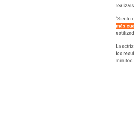
realizar
“Siento 
más cu
estiliza
La actri
los resu
minutos 