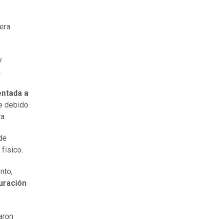
iera
y
.
entada a
ue debido
a.
 de
físico.
nto,
duración
aron