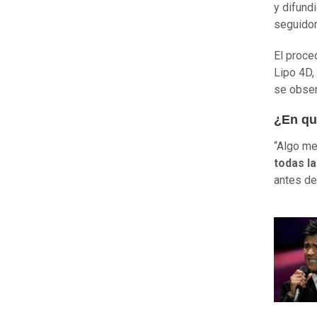
y difund
seguidor
El proce
Lipo 4D,
se obser
¿En qu
“Algo me
todas l
antes de