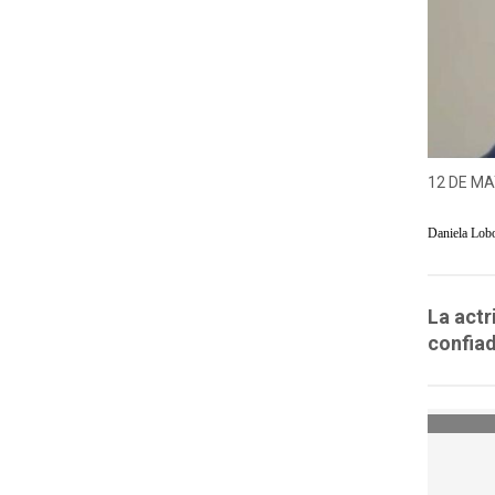
12 DE MA
Daniela Lob
La actr
confiad