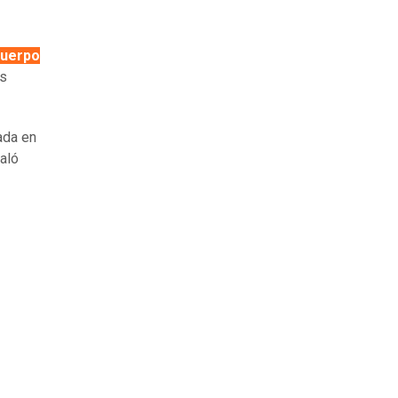
cuerpo
ás
ada en
aló