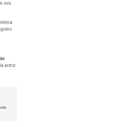
re sus
stética
egistro
 de
la actriz
ncia