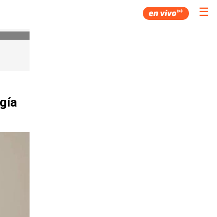
☰
gía