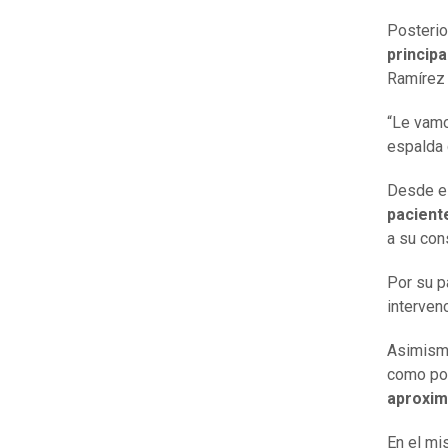
Posterio
principa
Ramírez e
“Le vamo
espalda 
Desde el
pacient
a su cons
Por su p
interven
Asimismo
como po
aproxim
En el mi