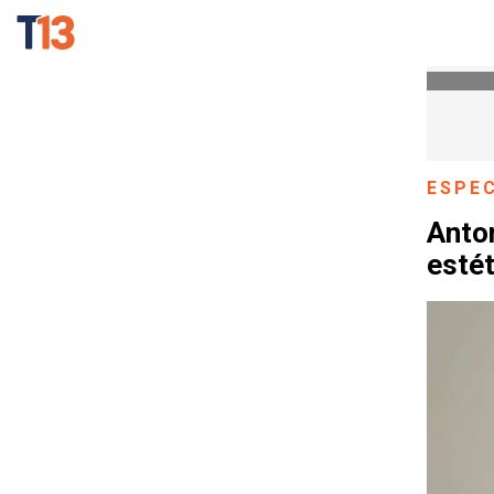
ESPE
Anton
esté