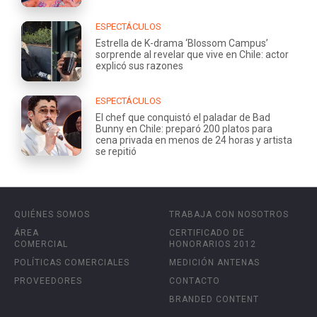
ESPECTÁCULOS
Estrella de K-drama ‘Blossom Campus’
sorprende al revelar que vive en Chile: actor
explicó sus razones
ESPECTÁCULOS
El chef que conquistó el paladar de Bad
Bunny en Chile: preparó 200 platos para
cena privada en menos de 24 horas y artista
se repitió
QUIÉNES SOMOS
TRABAJA CON NOSOTROS
ÁREA
CERTIFICADO DE
COMERCIAL
HONORARIOS 2012
POLÍTICAS COMERCIALES
MEDICIÓN ANTENAS
PROVEEDORES
CONTACTO
BRANDED CONTENT