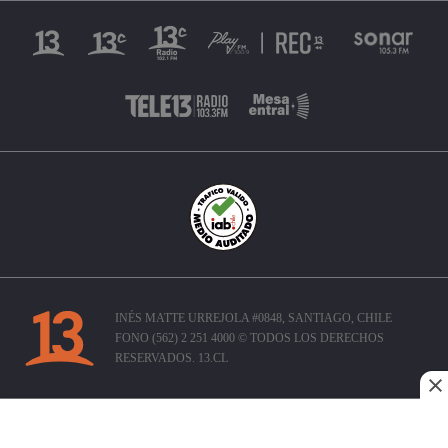
INÉS MATTE URREJOLA #0848, SANTIAGO, CHILE
FONO (562) 2 251 4000 © TODOS LOS DERECHOS
RESERVADOS. 13.CL