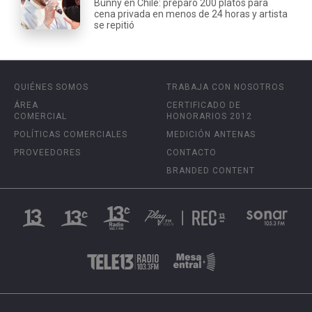
Bunny en Chile: preparó 200 platos para
cena privada en menos de 24 horas y artista
se repitió
QUIÉNES SOMOS
TRABAJA CON NOSOTROS
ÁREA
CERTIFICADO DE
COMERCIAL
HONORARIOS 2012
POLÍTICAS COMERCIALES
MEDICIÓN ANTENAS
PROVEEDORES
CONTACTO
BRANDED CONTENT