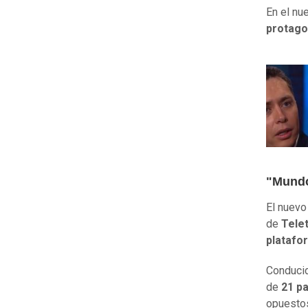
En el nu
protago
"Mundo
El nuevo
de
Telet
platafo
Conduci
de
21 pa
opuesto