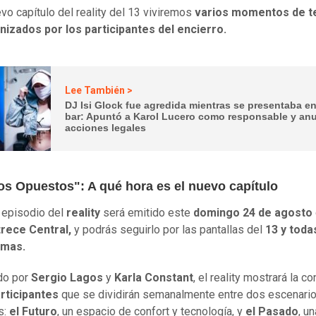
evo capítulo del reality del 13 viviremos
varios momentos de t
nizados por los participantes del encierro.
Lee También >
DJ Isi Glock fue agredida mientras se presentaba e
bar: Apuntó a Karol Lucero como responsable y an
acciones legales
s Opuestos": A qué hora es el nuevo capítulo
 episodio del
reality
será emitido este
domingo 24
de agosto
rece Central,
y podrás seguirlo por las pantallas del
13 y toda
rmas.
do por
Sergio Lagos
y
Karla Constant
, el reality mostrará la c
rticipantes
que se dividirán semanalmente entre dos escenari
s:
el Futuro
, un espacio de confort y tecnología, y
el Pasado
, u