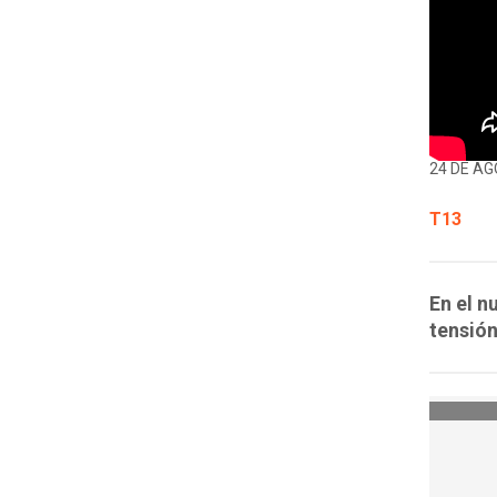
24 DE AG
T13
En el n
tensión