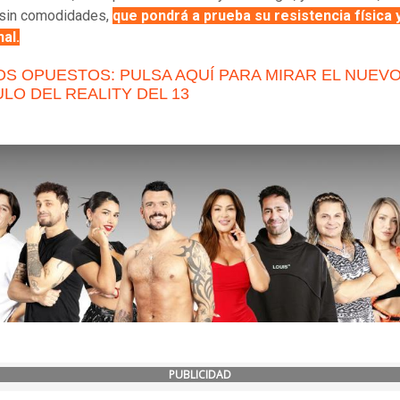
 sin comodidades,
que pondrá a prueba su resistencia física 
al.
S OPUESTOS: PULSA AQUÍ PARA MIRAR EL NUEV
LO DEL REALITY DEL 13
PUBLICIDAD