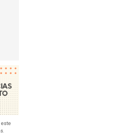
e este
as.