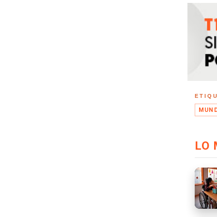
ETIQ
MUND
LO 