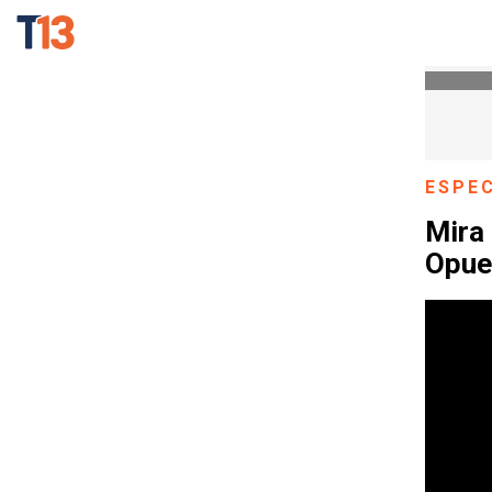
ESPE
Mira
Opues