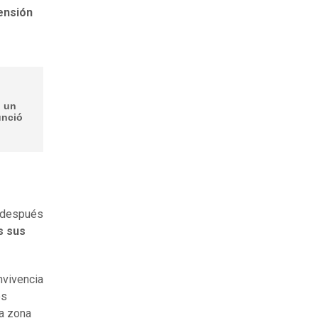
ensión
n un
unció
después
s sus
onvivencia
os
na zona