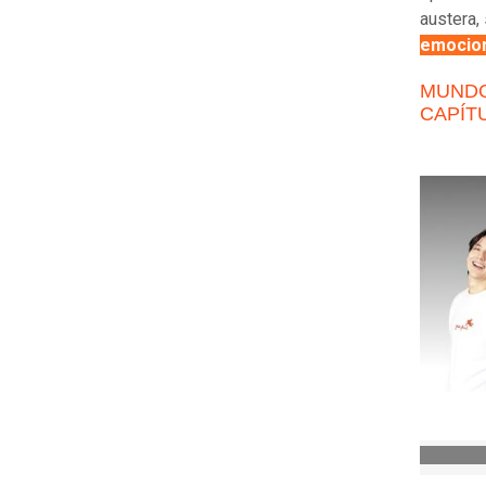
austera,
emocion
MUNDO
CAPÍTU