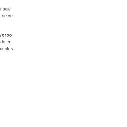
ensaje
e se ve
verso
ndo en
imales.