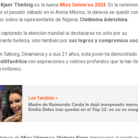
 Kjaer Theilvig
es la nueva
Miss Universo 2024
. En la ceremon
zó el pasado sábado en el Arena México, la danesa se quedó con
or sobre la representante de Nigeria,
Chidimma Adetshina.
 capturado la atención mundial al destacarse no sólo por su
nante belleza, sino también por
sus logros y compromiso soc
n Søborg, Dinamarca y a sus 21 años, esta joven ha demostrado
ultifacética
con aspiraciones y valores profundos que la han ll
a millones..
Lee También >
Madre de Raimundo Cerda le dejó inesperado mensa
Emilia Dides tras quedar en el Top 12: es su ex sue
rtamen de
Miss Universo
,
Victoria Kjaer
impresionó al jurado c