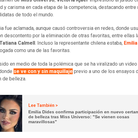
d y carisma en cada etapa de la competencia, destacando entre
idatas de todo el mundo.
ria fue aclamada, aunque causó controversia en redes, donde us
n descontento por la eliminación de otras favoritas, entre ellas l
Tatiana Calmell
. Incluso la representante chilena estaba,
Emilia
logada como una de las favoritas.
sido en medio de toda la polémica que se ha viralizado un video
 donde
se ve con y sin maquillaje
previo a uno de los ensayos 
 de belleza.
Lee También >
Emilia Dides confirma participación en nuevo certa
de belleza tras Miss Universo: "Se vienen cosas
maravillosas"