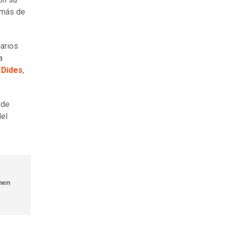
 más de
uarios
a
 Dides
,
 de
del
men