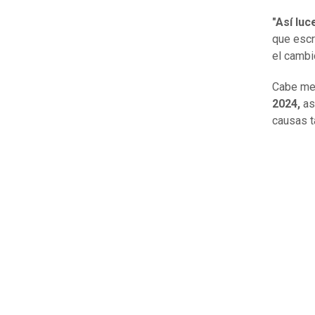
"Así luc
que escr
el cambi
Cabe men
2024,
asp
causas t