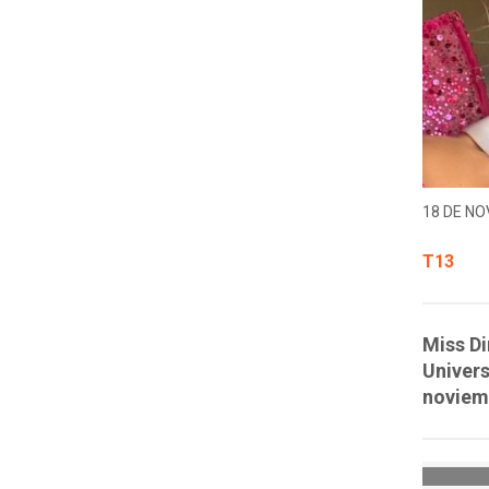
18 DE NO
T13
Miss Di
Univers
noviem