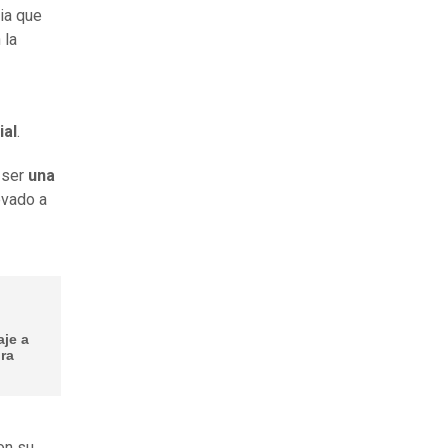
ia que
 la
ial
.
 ser
una
evado a
je a
gra
on su