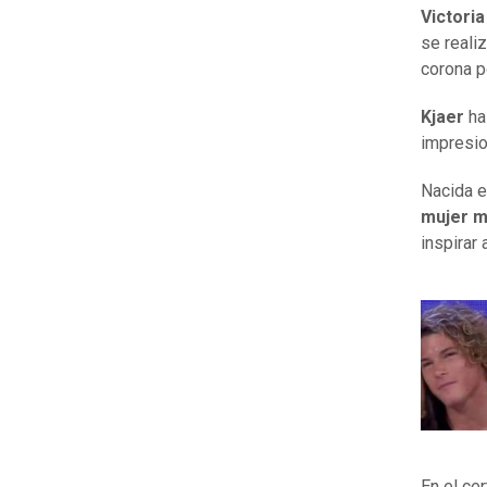
Victoria
se reali
corona p
Kjaer
ha
impresio
Nacida e
mujer m
inspirar 
En el ce