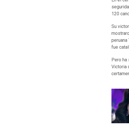
segurida
120 cand
Su victo
mostraro
peruana
fue cata
Pero ha 
Victoria
certamen