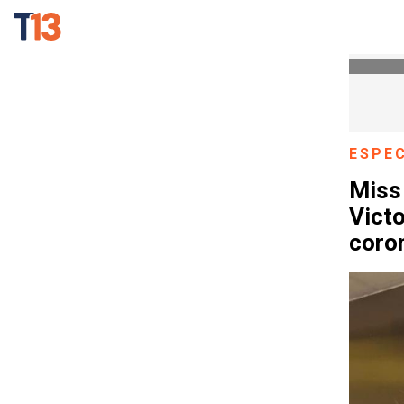
ESPE
Miss 
Victo
coro