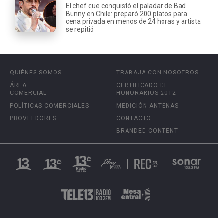
El chef que conquistó el paladar de Bad
Bunny en Chile: preparó 200 platos para
cena privada en menos de 24 horas y artista
se repitió
QUIÉNES SOMOS
TRABAJA CON NOSOTROS
ÁREA
CERTIFICADO DE
COMERCIAL
HONORARIOS 2012
POLÍTICAS COMERCIALES
MEDICIÓN ANTENAS
PROVEEDORES
CONTACTO
BRANDED CONTENT