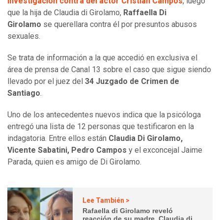
investigación contra del actor Cristián Campos
, luego
que la hija de Claudia di Girolamo,
Raffaella Di
Girolamo
se querellara contra él por presuntos abusos
sexuales.
Se trata de información a la que accedió en exclusiva el
área de prensa de Canal 13 sobre el caso que sigue siendo
llevado por el juez del
34 Juzgado de Crimen de
Santiago
.
Uno de los antecedentes nuevos indica que la psicóloga
entregó una lista de 12 personas que testificaron en la
indagatoria. Entre ellos están
Claudia Di Girolamo,
Vicente Sabatini, Pedro Campos
y el exconcejal Jaime
Parada, quien es amigo de Di Girolamo.
Lee También >
Rafaella di Girolamo reveló
reacción de su madre, Claudia di