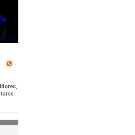
idores,
ntarse