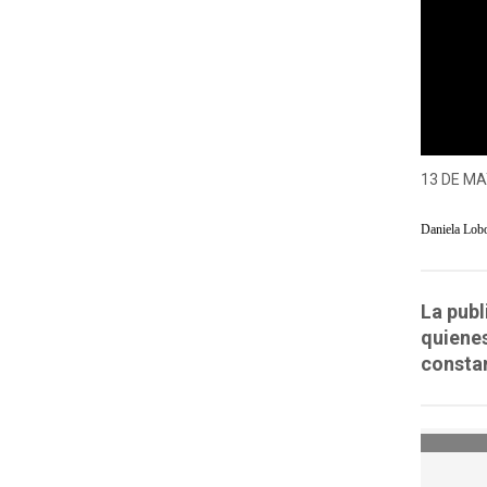
13 DE MA
Daniela Lob
La publ
quienes
consta