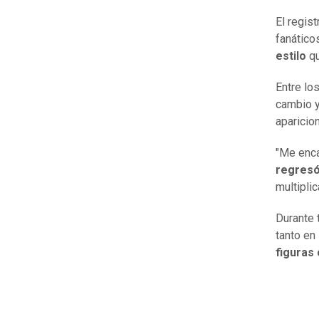
El regis
fanático
estilo
qu
Entre lo
cambio y
aparicio
"Me enca
regresó
multiplic
Durante 
tanto en
figuras