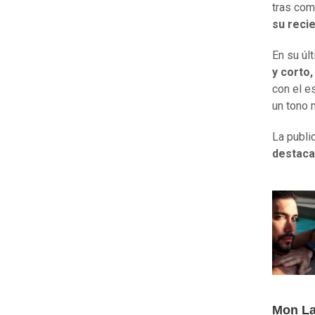
tras com
su recie
En su úl
y corto
con el e
un tono 
La publi
destaca
Mon La