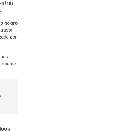
o atrás
o.
lo negro
ntrasta
zado por
enes
temente.
s
look