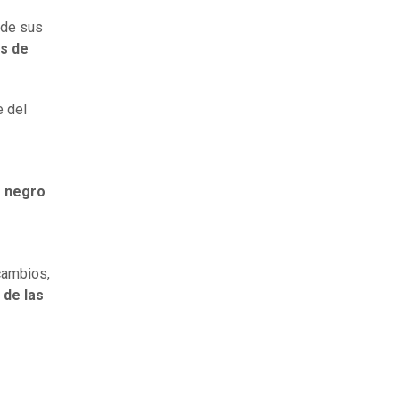
 de sus
os de
e del
o negro
 cambios,
 de las