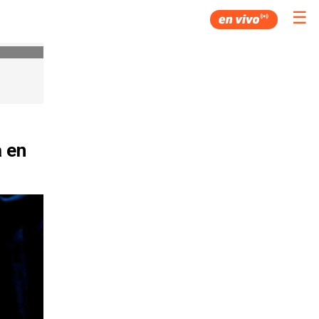
☰
 en