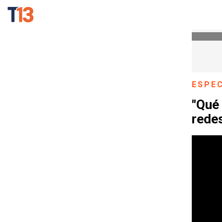
ESPE
"Qué
rede