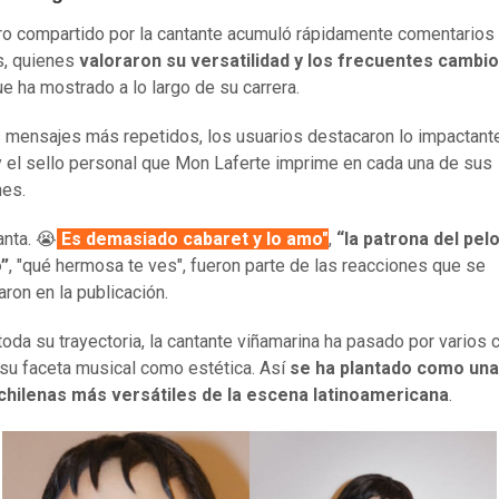
tro compartido por la cantante acumuló rápidamente comentarios
s, quienes
valoraron su versatilidad y los frecuentes cambi
e ha mostrado a lo largo de su carrera.
s mensajes más repetidos, los usuarios destacaron lo impactant
 el sello personal que Mon Laferte imprime en cada una de sus
nes.
nta. 😭
Es demasiado cabaret y lo amo"
,
“la patrona del pel
”
, "qué hermosa te ves", fueron parte de las reacciones que se
aron en la publicación.
toda su trayectoria, la cantante viñamarina ha pasado por varios
 su faceta musical como estética. Así
se ha plantado como una
 chilenas más versátiles de la escena latinoamericana
.