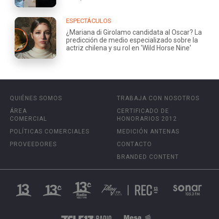
ESPECTÁCULOS
¿Mariana di Girolamo candidata al Oscar? La
predicción de medio especializado sobre la
actriz chilena y su rol en 'Wild Horse Nine'
QUIÉNES SOMOS
TRABAJA CON NOSOTROS
ÁREA
CERTIFICADO DE
COMERCIAL
HONORARIOS 2012
POLÍTICAS COMERCIALES
MEDICIÓN ANTENAS
PROVEEDORES
CONTACTO
BRANDED CONTENT