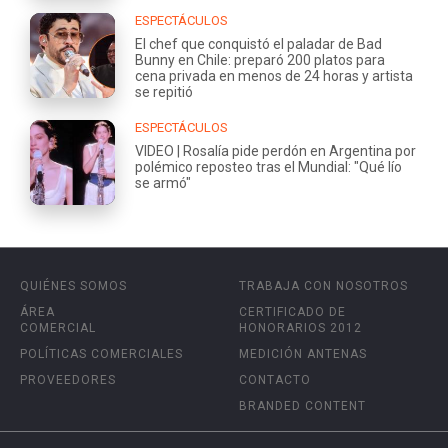
ESPECTÁCULOS
El chef que conquistó el paladar de Bad
Bunny en Chile: preparó 200 platos para
cena privada en menos de 24 horas y artista
se repitió
ESPECTÁCULOS
VIDEO | Rosalía pide perdón en Argentina por
polémico reposteo tras el Mundial: "Qué lío
se armó"
QUIÉNES SOMOS
TRABAJA CON NOSOTROS
ÁREA
CERTIFICADO DE
COMERCIAL
HONORARIOS 2012
POLÍTICAS COMERCIALES
MEDICIÓN ANTENAS
PROVEEDORES
CONTACTO
BRANDED CONTENT