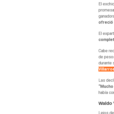
El exchic
promesa
ganadora
ofreció 
El expar
comple
Cabe re
de pesos
durante 
Villarroe
Las decl
“Mucho 
había co
Waldo V
Lejos de 