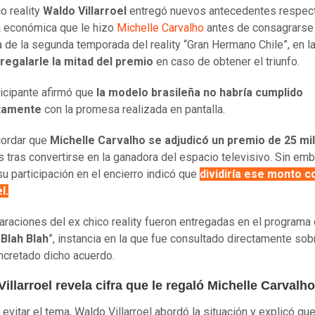
o reality
Waldo Villarroel
entregó nuevos antecedentes respect
 económica que le hizo
Michelle Carvalho
antes de consagrars
 de la segunda temporada del reality “Gran Hermano Chile”, en l
regalarle la mitad del premio
en caso de obtener el triunfo.
ticipante afirmó que
la modelo brasileña no habría cumplido
tamente
con la promesa realizada en pantalla.
cordar que
Michelle Carvalho se adjudicó un premio de 25 mi
 tras convertirse en la ganadora del espacio televisivo. Sin emb
su participación en el encierro indicó que
dividiría ese monto c
l.
araciones del ex chico reality fueron entregadas en el programa d
Blah Blah
”, instancia en la que fue consultado directamente sob
ncretado dicho acuerdo.
illarroel revela cifra que le regaló Michelle Carvalho
evitar el tema, Waldo Villarroel abordó la situación y explicó que