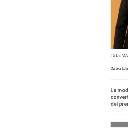
15 DE MA
Daniela Lob
La mode
convert
del pre