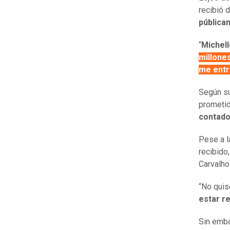
recibió d
pública
“
Michell
millone
me entr
Según su
prometid
contado
Pese a l
recibido
Carvalho
“No quis
estar r
Sin emba