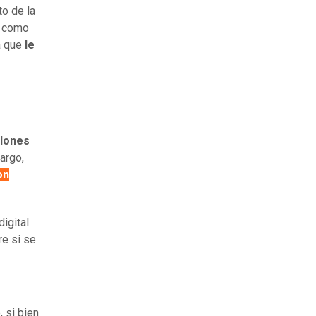
o de la
e como
a que
le
llones
argo,
on
igital
re si se
, si bien