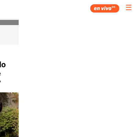
☰
do
e
y