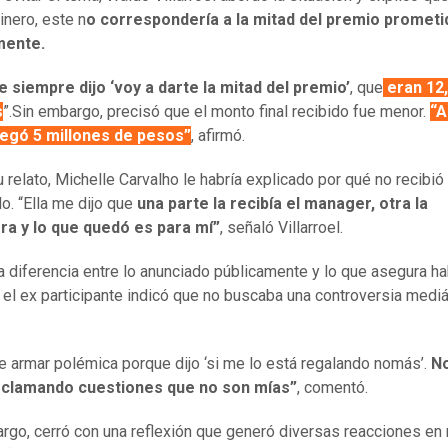
inero, este n
o correspondería a la mitad del premio prometi
mente.
e siempre dijo ‘voy a darte la mitad del premio’
, que
eran 12
s
”.Sin embargo, precisó que el monto final recibido fue menor.
“A
egó 5 millones de pesos”
, afirmó.
 relato, Michelle Carvalho le habría explicado por qué no recibió 
o. “Ella me dijo que
una parte la recibía el manager, otra la
ra y lo que quedó es para mí”
, señaló Villarroel.
a diferencia entre lo anunciado públicamente y lo que asegura h
, el ex participante indicó que no buscaba una controversia mediá
e armar polémica porque dijo ‘si me lo está regalando nomás’.
No
eclamando cuestiones que no son mías”
, comentó.
rgo, cerró con una reflexión que generó diversas reacciones en