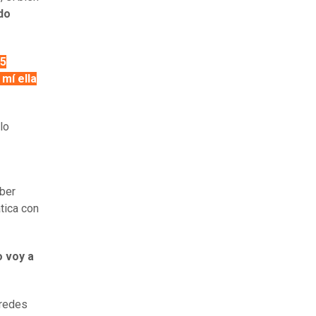
do
,5
 mí ella
lo
aber
tica con
 voy a
 redes