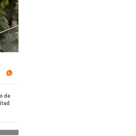
so de
itad