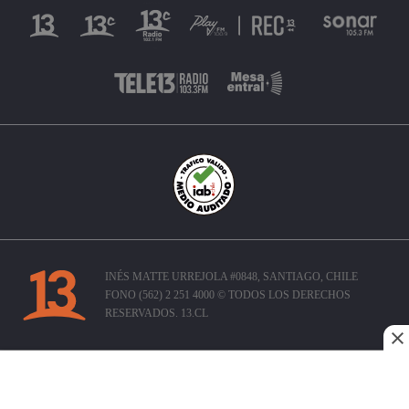
INÉS MATTE URREJOLA #0848, SANTIAGO, CHILE
FONO (562) 2 251 4000 © TODOS LOS DERECHOS
RESERVADOS. 13.CL