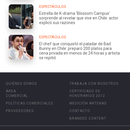
ESPECTÁCULOS
Estrella de K-drama ‘Blossom Campus’
sorprende al revelar que vive en Chile: actor
explicó sus razones
ESPECTÁCULOS
El chef que conquistó el paladar de Bad
Bunny en Chile: preparó 200 platos para
cena privada en menos de 24 horas y artista
se repitió
QUIÉNES SOMOS
TRABAJA CON NOSOTROS
ÁREA
CERTIFICADO DE
COMERCIAL
HONORARIOS 2012
POLÍTICAS COMERCIALES
MEDICIÓN ANTENAS
PROVEEDORES
CONTACTO
BRANDED CONTENT