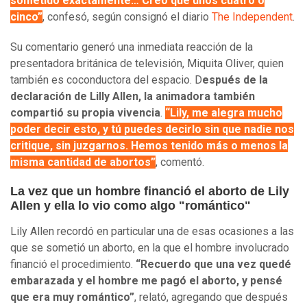
sometido exactamente… Creo que unos cuatro o
cinco”
, confesó, según consignó el diario
The Independent
.
Su comentario generó una inmediata reacción de la
presentadora británica de televisión, Miquita Oliver, quien
también es coconductora del espacio. D
espués de la
declaración de Lilly Allen, la animadora también
compartió su propia vivencia
.
“Lily, me alegra mucho
poder decir esto, y tú puedes decirlo sin que nadie nos
critique, sin juzgarnos. Hemos tenido más o menos la
misma cantidad de abortos”
, comentó.
La vez que un hombre financió el aborto de Lily
Allen y ella lo vio como algo "romántico"
Lily Allen recordó en particular una de esas ocasiones a las
que se sometió un aborto, en la que el hombre involucrado
financió el procedimiento.
“Recuerdo que una vez quedé
embarazada y el hombre me pagó el aborto, y pensé
que era muy romántico”
, relató, agregando que después