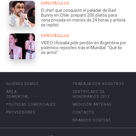
ESPECTÁCULOS
El chef que conquistó el paladar de Bad
Bunny en Chile: preparó 200 platos para
cena privada en menos de 24 horas y artista
se repitió
ESPECTÁCULOS
VIDEO | Rosalía pide perdón en Argentina por
polémico reposteo tras el Mundial: "Qué lío
se armó"
QUIÉNES SOMOS
TRABAJA CON NOSOTROS
ÁREA
CERTIFICADO DE
COMERCIAL
HONORARIOS 2012
POLÍTICAS COMERCIALES
MEDICIÓN ANTENAS
PROVEEDORES
CONTACTO
BRANDED CONTENT