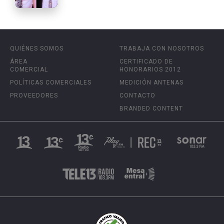
QUIÉNES SOMOS
TRABAJA CON NOSOTROS
ÁREA
CERTIFICADO DE
COMERCIAL
HONORARIOS 2012
POLÍTICAS COMERCIALES
MEDICIÓN ANTENAS
PROVEEDORES
CONTACTO
BRANDED CONTENT