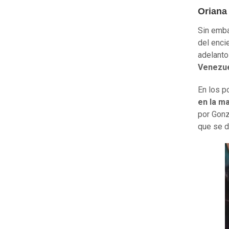
Oriana
Sin emba
del enci
adelant
Venezue
En los p
en la ma
por Gonz
que se d