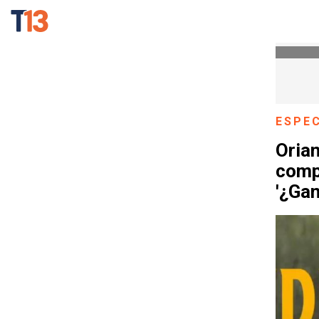
ESPE
Orian
comp
'¿Gan