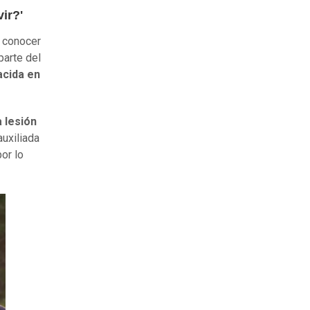
ir?'
a conocer
parte del
acida en
 lesión
auxiliada
or lo