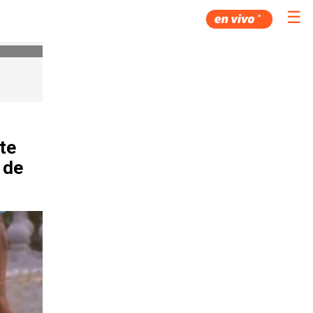
☰
te
 de