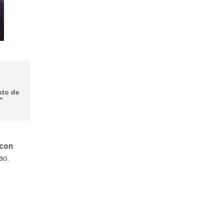
nto de
"
 con
lao.