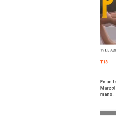
19 DE ABR
T13
En un t
Marzoli
mano.