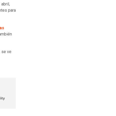
abril,
antes para
las
también
, se ve
ity